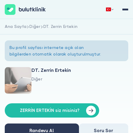
Ana Sayfa
Diğer
DT. Zerrin Ertekin
Hemen Kaydol
Giriş Yap
Bu profil sayfası internete açık olan
bilgilerden otomatik olarak oluşturulmuştur.
DT. Zerrin Ertekin
Diğer
Hakkımızda
Hastalar için
Doktorlar için
ZERRİN ERTEKİN siz misiniz?
Randevu Al
Soru Sor