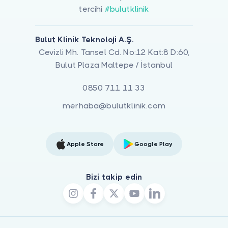
tercihi
#bulutklinik
Bulut Klinik Teknoloji A.Ş.
Cevizli Mh. Tansel Cd. No:12 Kat:8 D:60,
Bulut Plaza Maltepe / İstanbul
0850 711 11 33
merhaba@bulutklinik.com
Apple Store
Google Play
Bizi takip edin