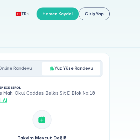
Hemen Kaydol
Giriş Yap
TR
Online Randevu
Yüz Yüze Randevu
EP ECE SEROL
 Mah. Okul Caddesi Belkıs Sit D Blok No:18
i Al
Takvim Mevcut Değil!