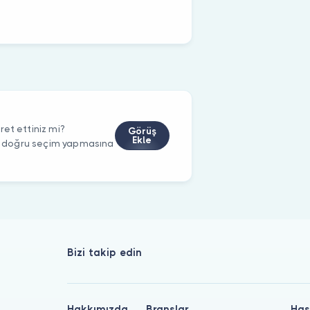
et ettiniz mi?
Görüş
Ekle
rin doğru seçim yapmasına
Bizi takip edin
Hakkımızda
Branşlar
Has