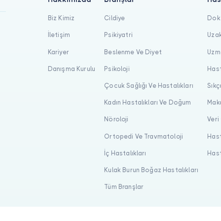
Biz Kimiz
Cildiye
Dokt
İletişim
Psikiyatri
Uzak
Kariyer
Beslenme Ve Diyet
Uzma
Danışma Kurulu
Psikoloji
Hast
Çocuk Sağlığı Ve Hastalıkları
Sıkç
Kadın Hastalıkları Ve Doğum
Maka
Nöroloji
Veri
Ortopedi Ve Travmatoloji
Hast
İç Hastalıkları
Hast
Kulak Burun Boğaz Hastalıkları
Tüm Branşlar