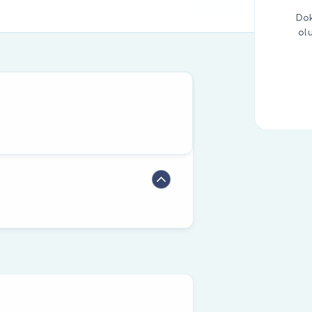
Dok
ol