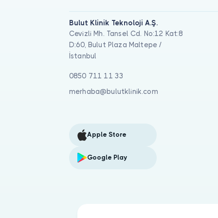
Bulut Klinik Teknoloji A.Ş.
Cevizli Mh. Tansel Cd. No:12 Kat:8
D:60, Bulut Plaza Maltepe /
İstanbul
0850 711 11 33
merhaba@bulutklinik.com
Apple Store
Google Play