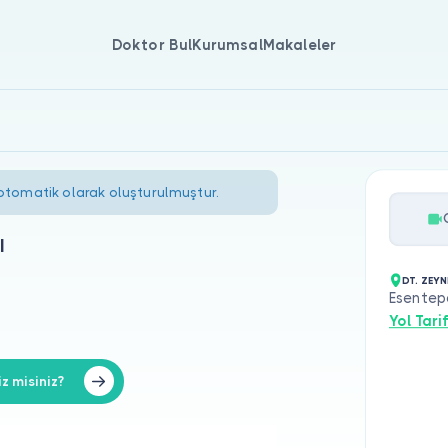
Doktor Bul
Kurumsal
Makaleler
 otomatik olarak oluşturulmuştur.
l
DT. ZEYN
Esentepe
Yol Tarif
z misiniz?