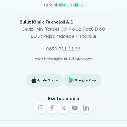
tercihi
#bulutklinik
Bulut Klinik Teknoloji A.Ş.
Cevizli Mh. Tansel Cd. No:12 Kat:8 D:60,
Bulut Plaza Maltepe / İstanbul
0850 711 11 33
merhaba@bulutklinik.com
Apple Store
Google Play
Bizi takip edin