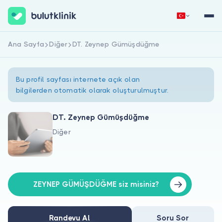
Ana Sayfa
Diğer
DT. Zeynep Gümüşdüğme
Hemen Kaydol
Giriş Yap
Bu profil sayfası internete açık olan
bilgilerden otomatik olarak oluşturulmuştur.
DT. Zeynep Gümüşdüğme
Diğer
Hakkımızda
Hastalar için
Doktorlar için
ZEYNEP GÜMÜŞDÜĞME siz misiniz?
Randevu Al
Soru Sor