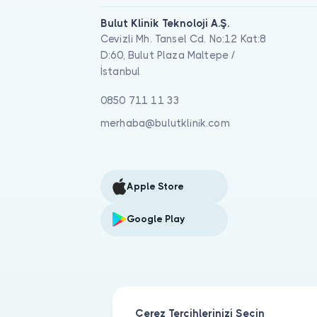
Bulut Klinik Teknoloji A.Ş.
Cevizli Mh. Tansel Cd. No:12 Kat:8
D:60, Bulut Plaza Maltepe /
İstanbul
0850 711 11 33
merhaba@bulutklinik.com
Apple Store
Google Play
Çerez Tercihlerinizi Seçin