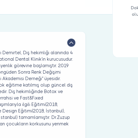
Dok
ol
 Demirtel, Diş hekimliği alanında 4
tional Dental Klinik'in kurucusudur.
yenlik görevine başlamıştır. 2019
 Döngüden Sonra Renk Değişimi
ği Akademisi Derneği'' üyesidir.
çok eğitime katılmış olup güncel diş
edir. Diş hekimliğinde Botox ve
rrahisi ve Fast&Fixed
mlarıyla ilgili Eğitimi(2018,
 Design Eğitimi(2018, İstanbul),
İstanbul) tamamlamıştır. Dr.Zuzup
şayan çocukların korkusunu yenmek