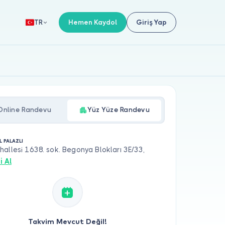
Hemen Kaydol
Giriş Yap
TR
Online Randevu
Yüz Yüze Randevu
L PALAZLI
allesi 1638. sok. Begonya Blokları 3E/33,
i Al
Takvim Mevcut Değil!