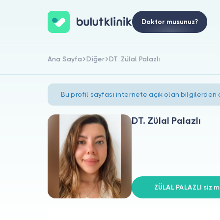
Doktor musunuz?
Ana Sayfa
Diğer
DT. Zülal Palazlı
Bu profil sayfası internete açık olan bilgilerden
DT. Zülal Palazlı
ZÜLAL PALAZLI siz mi