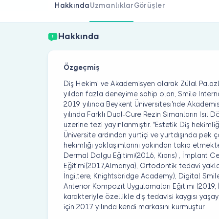
Hakkında
Uzmanlıklar
Görüşler
Hakkında
Özgeçmiş
Diş Hekimi ve Akademisyen olarak Zülal Palazlı
yıldan fazla deneyime sahip olan, Smile Interna
2019 yılında Beykent Üniversitesi'nde Akademis
yılında Farklı Dual-Cure Rezin Simanların Isıl
üzerine tezi yayınlanmıştır. ''Estetik Diş hekimli
Üniversite ardından yurtiçi ve yurtdışında pek 
hekimliği yaklaşımlarını yakından takip etmekt
Dermal Dolgu Eğitimi(2016, Kıbrıs) , İmplant Ce
Eğitimi(2017,Almanya), Ortodontik tedavi yaklaşı
İngiltere, Knightsbridge Academy), Digital Smile
Anterior Kompozit Uygulamaları Eğitimi (2019, 
karakteriyle özellikle diş tedavisi kaygısı ya
için 2017 yılında kendi markasını kurmuştur.