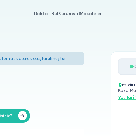
Doktor Bul
Kurumsal
Makaleler
 otomatik olarak oluşturulmuştur.
DT. ZÜLA
Koza Mah
Yol Tarif
siniz?