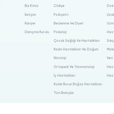
Biz Kimiz
Cildiye
Dokt
İletişim
Psikiyatri
Uzak
Kariyer
Beslenme Ve Diyet
Uzma
Danışma Kurulu
Psikoloji
Hast
Çocuk Sağlığı Ve Hastalıkları
Sıkç
Kadın Hastalıkları Ve Doğum
Maka
Nöroloji
Veri
Ortopedi Ve Travmatoloji
Hast
İç Hastalıkları
Hast
Kulak Burun Boğaz Hastalıkları
Tüm Branşlar