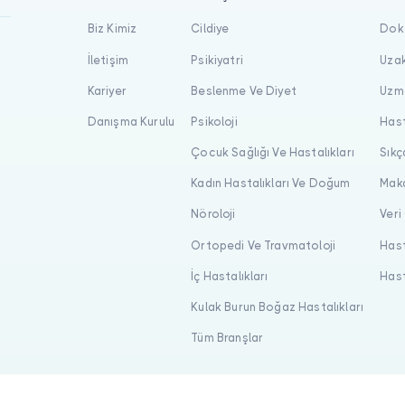
Biz Kimiz
Cildiye
Dokt
İletişim
Psikiyatri
Uzak
Kariyer
Beslenme Ve Diyet
Uzma
Danışma Kurulu
Psikoloji
Hast
Çocuk Sağlığı Ve Hastalıkları
Sıkç
Kadın Hastalıkları Ve Doğum
Maka
Nöroloji
Veri
Ortopedi Ve Travmatoloji
Hast
İç Hastalıkları
Hast
Kulak Burun Boğaz Hastalıkları
Tüm Branşlar