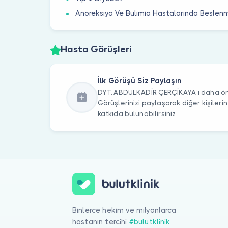
Anoreksiya Ve Bulimia Hastalarında Beslen
Hasta Görüşleri
İlk Görüşü Siz Paylaşın
DYT. ABDULKADİR ÇERÇİKAYA’ı daha önc
Görüşlerinizi paylaşarak diğer kişile
katkıda bulunabilirsiniz.
Binlerce hekim ve milyonlarca
hastanın tercihi
#bulutklinik