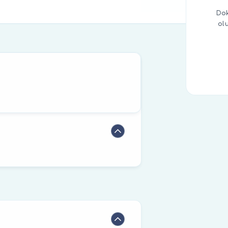
Dok
ol