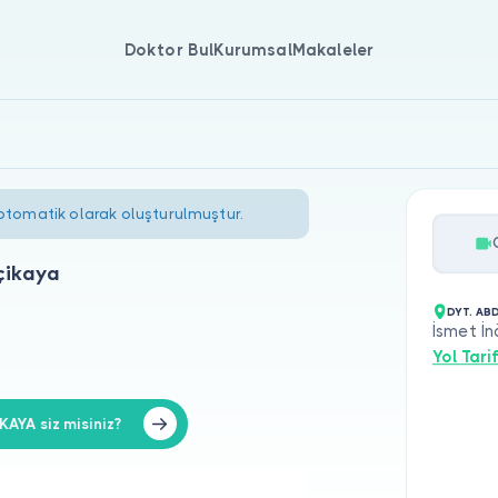
Doktor Bul
Kurumsal
Makaleler
 otomatik olarak oluşturulmuştur.
çikaya
DYT. AB
İsmet İn
Yol Tarif
YA siz misiniz?