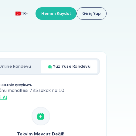
Hemen Kaydol
Giriş Yap
TR
Online Randevu
Yüz Yüze Randevu
DULKADİR ÇERÇİKAYA
önü mahallesi 725.sokak no:10
i Al
Takvim Mevcut Değil!