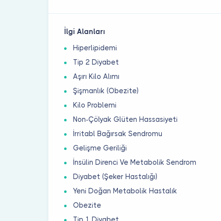
İlgi Alanları
Hiperlipidemi
Tip 2 Diyabet
Aşırı Kilo Alımı
Şişmanlık (Obezite)
Kilo Problemi
Non-Çölyak Glüten Hassasiyeti
İrritabl Bağırsak Sendromu
Gelişme Geriliği
İnsülin Direnci Ve Metabolik Sendrom
Diyabet (Şeker Hastalığı)
Yeni Doğan Metabolik Hastalık
Obezite
Tip 1 Diyabet