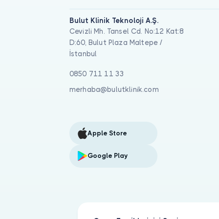
Bulut Klinik Teknoloji A.Ş.
Cevizli Mh. Tansel Cd. No:12 Kat:8
D:60, Bulut Plaza Maltepe /
İstanbul
0850 711 11 33
merhaba@bulutklinik.com
Apple Store
Google Play