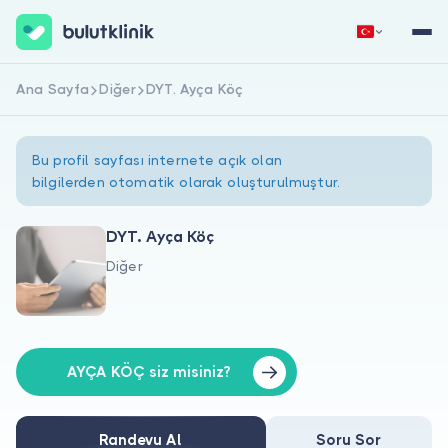
Ana Sayfa
Diğer
DYT. Ayça Köç
Hemen Kaydol
Giriş Yap
Bu profil sayfası internete açık olan
bilgilerden otomatik olarak oluşturulmuştur.
DYT. Ayça Köç
Diğer
Hakkımızda
Hastalar için
Doktorlar için
AYÇA KÖÇ siz misiniz?
Randevu Al
Soru Sor