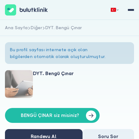
Ana Sayfa
Diğer
DYT. Bengü Çınar
Hemen Kaydol
Giriş Yap
Bu profil sayfası internete açık olan
bilgilerden otomatik olarak oluşturulmuştur.
DYT. Bengü Çınar
Hakkımızda
Hastalar için
Doktorlar için
BENGÜ ÇINAR siz misiniz?
Randevu Al
Soru Sor