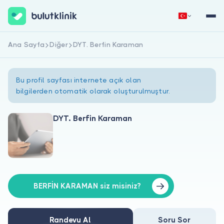
Ana Sayfa
Diğer
DYT. Berfin Karaman
Hemen Kaydol
Giriş Yap
Bu profil sayfası internete açık olan
bilgilerden otomatik olarak oluşturulmuştur.
DYT. Berfin Karaman
Hakkımızda
Hastalar için
Doktorlar için
BERFİN KARAMAN siz misiniz?
Randevu Al
Soru Sor