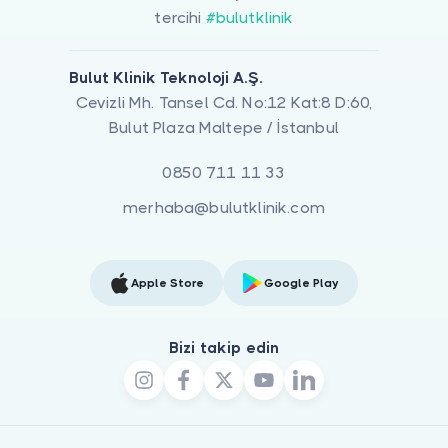
tercihi
#bulutklinik
Bulut Klinik Teknoloji A.Ş.
Cevizli Mh. Tansel Cd. No:12 Kat:8 D:60,
Bulut Plaza Maltepe / İstanbul
0850 711 11 33
merhaba@bulutklinik.com
Apple Store
Google Play
Bizi takip edin