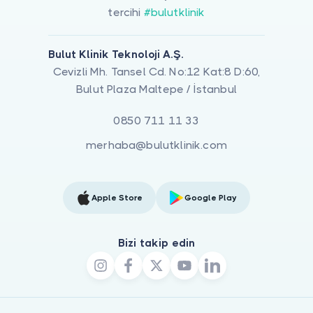
tercihi
#bulutklinik
Bulut Klinik Teknoloji A.Ş.
Cevizli Mh. Tansel Cd. No:12 Kat:8 D:60,
Bulut Plaza Maltepe / İstanbul
0850 711 11 33
merhaba@bulutklinik.com
Apple Store
Google Play
Bizi takip edin