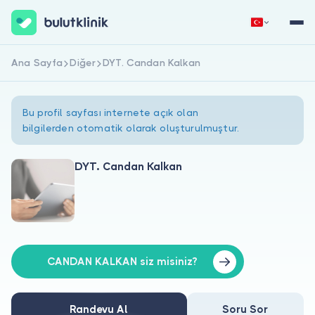
Ana Sayfa
Diğer
DYT. Candan Kalkan
Hemen Kaydol
Giriş Yap
Bu profil sayfası internete açık olan
bilgilerden otomatik olarak oluşturulmuştur.
DYT. Candan Kalkan
Hakkımızda
Hastalar için
Doktorlar için
CANDAN KALKAN siz misiniz?
Randevu Al
Soru Sor