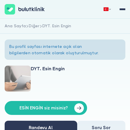
Ana Sayfa
Diğer
DYT. Esin Engin
Hemen Kaydol
Giriş Yap
Bu profil sayfası internete açık olan
bilgilerden otomatik olarak oluşturulmuştur.
DYT. Esin Engin
Hakkımızda
Hastalar için
Doktorlar için
ESİN ENGİN siz misiniz?
Randevu Al
Soru Sor