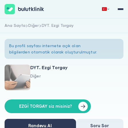
Ana Sayfa
Diğer
DYT. Ezgi Torgay
Hemen Kaydol
Giriş Yap
Bu profil sayfası internete açık olan
bilgilerden otomatik olarak oluşturulmuştur.
DYT. Ezgi Torgay
Diğer
Hakkımızda
Hastalar için
Doktorlar için
EZGİ TORGAY siz misiniz?
Randevu Al
Soru Sor