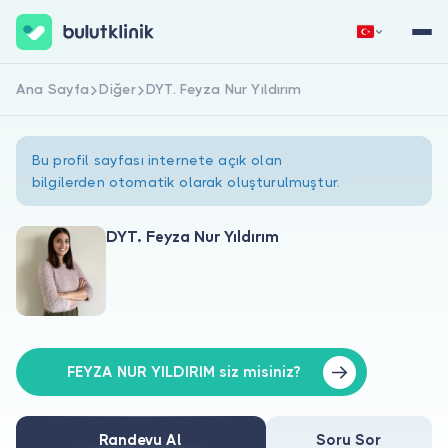
Ana Sayfa
Diğer
DYT. Feyza Nur Yıldırım
Hemen Kaydol
Giriş Yap
Bu profil sayfası internete açık olan
bilgilerden otomatik olarak oluşturulmuştur.
DYT. Feyza Nur Yıldırım
Hakkımızda
Hastalar için
Doktorlar için
FEYZA NUR YILDIRIM siz misiniz?
Randevu Al
Soru Sor