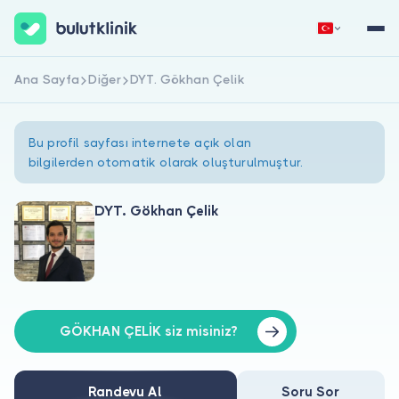
Ana Sayfa
Diğer
DYT. Gökhan Çelik
Hemen Kaydol
Giriş Yap
Bu profil sayfası internete açık olan
bilgilerden otomatik olarak oluşturulmuştur.
DYT. Gökhan Çelik
Hakkımızda
Hastalar için
Doktorlar için
GÖKHAN ÇELİK siz misiniz?
Randevu Al
Soru Sor