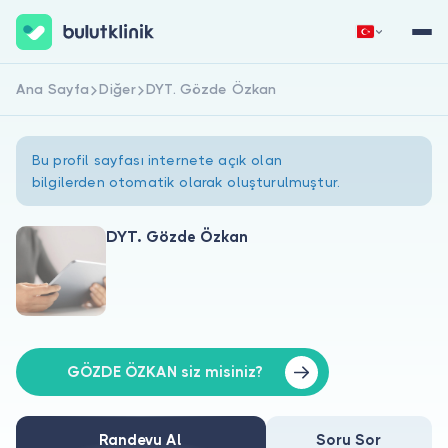
Ana Sayfa
Diğer
DYT. Gözde Özkan
Hemen Kaydol
Giriş Yap
Bu profil sayfası internete açık olan
bilgilerden otomatik olarak oluşturulmuştur.
DYT. Gözde Özkan
Hakkımızda
Hastalar için
Doktorlar için
GÖZDE ÖZKAN siz misiniz?
Randevu Al
Soru Sor