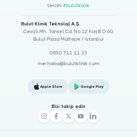
tercihi
#bulutklinik
Bulut Klinik Teknoloji A.Ş.
Cevizli Mh. Tansel Cd. No:12 Kat:8 D:60,
Bulut Plaza Maltepe / İstanbul
0850 711 11 33
merhaba@bulutklinik.com
Apple Store
Google Play
Bizi takip edin