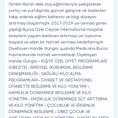
GmbH-Berlin deki staj eğitimleriyle pekiştirerek
yurtiçi ve yurtdışında güncel gelişme ve tedavileri
takip ederek eğitim kalitesini ve bilgi düzeyini
artırmayı başarmıştır. 2017-2019 yılı-larında görev
yaptığı Bursa Özel Ceylan International Hospital
bireylerin yaşam kalitesini artırmayı ve topluma
başarılı ve etkin bir hizmet vermeyi hedeflemiştir.
Diyetisyen Hande Güngör şuanda Medicana Bursa
Hastanesinde hizmet vermektedir. Diyetisyen
Hande Güngör • KİŞİYE ÖZEL DİYET PROGRAMLARI
(OBEZİTE) • BİREYSEL /KURUMSAL BESLENME
DANIŞMANLIĞI • SAĞLIKLI KİLO ALMA
PROGRAMLARI • DİYABET VE GESTASYONEL
DİYABETTE BESLENME VE KİLO YÖNETİMİ •
HAMİLELİK DÖNEMİNDE BESLENME VE KİLO
YÖNETİMİ • EMZİKLİLİK DÖNEMİNDE SÜT ARTTIRMA
VE KİLO YÖNETİMİ • ÇOCUKLUK VE ERGENLİK
DÖNEMİNDE BESLENME • OBEZ ÇOCUK VE
ADELÖSANLARDA KİLO YÖNETİMİ • HASTALIKLARDA