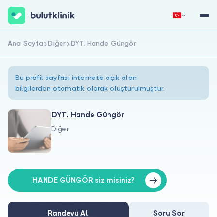
Ana Sayfa
Diğer
DYT. Hande Güngör
Hemen Kaydol
Giriş Yap
Bu profil sayfası internete açık olan
bilgilerden otomatik olarak oluşturulmuştur.
DYT. Hande Güngör
Diğer
Hakkımızda
Hastalar için
Doktorlar için
HANDE GÜNGÖR siz misiniz?
Randevu Al
Soru Sor