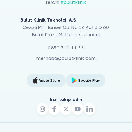
tercihi
#bulutklinik
Bulut Klinik Teknoloji A.Ş.
Cevizli Mh. Tansel Cd. No:12 Kat:8 D:60,
Bulut Plaza Maltepe / İstanbul
0850 711 11 33
merhaba@bulutklinik.com
Apple Store
Google Play
Bizi takip edin