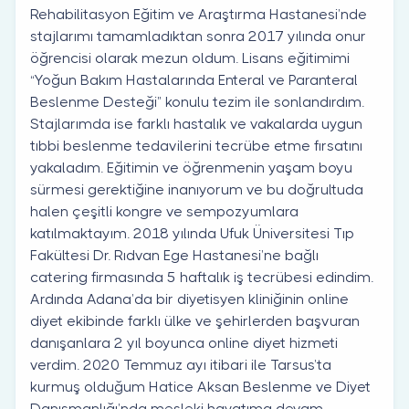
Rehabilitasyon Eğitim ve Araştırma Hastanesi’nde
stajlarımı tamamladıktan sonra 2017 yılında onur
öğrencisi olarak mezun oldum. Lisans eğitimimi
“Yoğun Bakım Hastalarında Enteral ve Paranteral
Beslenme Desteği” konulu tezim ile sonlandırdım.
Stajlarımda ise farklı hastalık ve vakalarda uygun
tıbbi beslenme tedavilerini tecrübe etme fırsatını
yakaladım. Eğitimin ve öğrenmenin yaşam boyu
sürmesi gerektiğine inanıyorum ve bu doğrultuda
halen çeşitli kongre ve sempozyumlara
katılmaktayım. 2018 yılında Ufuk Üniversitesi Tıp
Fakültesi Dr. Rıdvan Ege Hastanesi’ne bağlı
catering firmasında 5 haftalık iş tecrübesi edindim.
Ardında Adana’da bir diyetisyen kliniğinin online
diyet ekibinde farklı ülke ve şehirlerden başvuran
danışanlara 2 yıl boyunca online diyet hizmeti
verdim. 2020 Temmuz ayı itibari ile Tarsus’ta
kurmuş olduğum Hatice Aksan Beslenme ve Diyet
Danışmanlığı’nda mesleki hayatıma devam