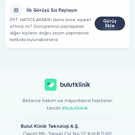
İlk Görüşü Siz Paylaşın
DYT. HATİCE AKSAN’ı daha önce ziyaret
Görüş
Ekle
ettiniz mi? Görüşlerinizi paylaşarak
diğer kişilerin doğru seçim yapmasına
katkıda bulunabilirsiniz.
Binlerce hekim ve milyonlarca hastanın
tercihi
#bulutklinik
Bulut Klinik Teknoloji A.Ş.
Cevizli Mh. Tansel Cd. No:12 Kat:8 D:60,