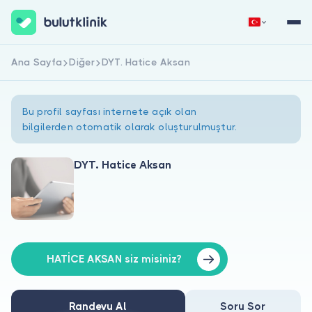
Ana Sayfa
Diğer
DYT. Hatice Aksan
Hemen Kaydol
Giriş Yap
Bu profil sayfası internete açık olan
bilgilerden otomatik olarak oluşturulmuştur.
DYT. Hatice Aksan
Hakkımızda
Hastalar için
Doktorlar için
HATİCE AKSAN siz misiniz?
Randevu Al
Soru Sor