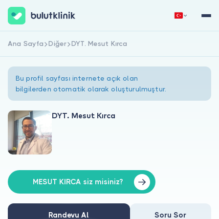
Ana Sayfa
Diğer
DYT. Mesut Kırca
Hemen Kaydol
Giriş Yap
Bu profil sayfası internete açık olan
bilgilerden otomatik olarak oluşturulmuştur.
DYT. Mesut Kırca
Hakkımızda
Hastalar için
Doktorlar için
MESUT KIRCA siz misiniz?
Randevu Al
Soru Sor