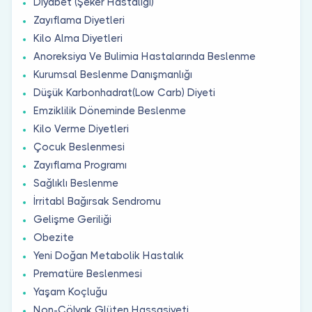
Diyabet (Şeker Hastalığı)
Zayıflama Diyetleri
Kilo Alma Diyetleri
Anoreksiya Ve Bulimia Hastalarında Beslenme
Kurumsal Beslenme Danışmanlığı
Düşük Karbonhadrat(Low Carb) Diyeti
Emziklilik Döneminde Beslenme
Kilo Verme Diyetleri
Çocuk Beslenmesi
Zayıflama Programı
Sağlıklı Beslenme
İrritabl Bağırsak Sendromu
Gelişme Geriliği
Obezite
Yeni Doğan Metabolik Hastalık
Prematüre Beslenmesi
Yaşam Koçluğu
Non-Çölyak Glüten Hassasiyeti