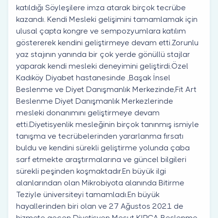
katıldığı Söyleşilere imza atarak birçok tecrübe
kazandı. Kendi Mesleki gelişimini tamamlamak için
ulusal çapta kongre ve sempozyumlara katılım
göstererek kendini geliştirmeye devam etti.Zorunlu
yaz stajının yanında bir çok yerde gönüllü stajlar
yaparak kendi mesleki deneyimini geliştirdi.Özel
Kadıköy Diyabet hastanesinde ,Başak İnsel
Beslenme ve Diyet Danışmanlık Merkezinde,Fit Art
Beslenme Diyet Danışmanlık Merkezlerinde
mesleki donanımını geliştirmeye devam
etti.Diyetisyenlik mesleğinin birçok tanınmış ismiyle
tanışma ve tecrübelerinden yararlanma fırsatı
buldu ve kendini sürekli geliştirme yolunda çaba
sarf etmekte araştırmalarına ve güncel bilgileri
sürekli peşinden koşmaktadır.En büyük ilgi
alanlarından olan Mikrobiyota alanında Bitirme
Teziyle üniversiteyi tamamladı.En büyük
hayallerinden biri olan ve 27 Ağustos 2021 de
hizmete geçen Diyetisyen Mesut KIRCA Beslenme