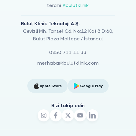
tercihi
#bulutklinik
Bulut Klinik Teknoloji A.Ş.
Cevizli Mh. Tansel Cd. No:12 Kat:8 D:60,
Bulut Plaza Maltepe / İstanbul
0850 711 11 33
merhaba@bulutklinik.com
Apple Store
Google Play
Bizi takip edin