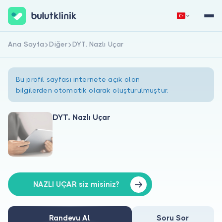
Ana Sayfa
Diğer
DYT. Nazlı Uçar
Hemen Kaydol
Giriş Yap
Bu profil sayfası internete açık olan
bilgilerden otomatik olarak oluşturulmuştur.
DYT. Nazlı Uçar
Hakkımızda
Hastalar için
Doktorlar için
NAZLI UÇAR siz misiniz?
Randevu Al
Soru Sor