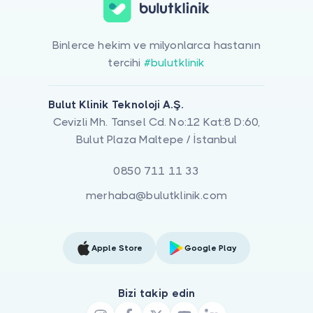
Binlerce hekim ve milyonlarca hastanın
tercihi
#bulutklinik
Bulut Klinik Teknoloji A.Ş.
Cevizli Mh. Tansel Cd. No:12 Kat:8 D:60,
Bulut Plaza Maltepe / İstanbul
0850 711 11 33
merhaba@bulutklinik.com
Apple Store
Google Play
Bizi takip edin