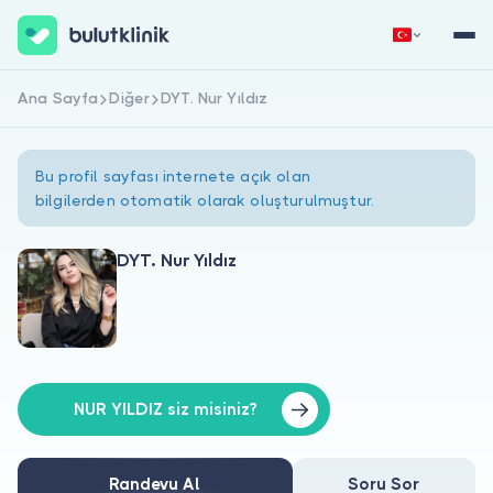
Ana Sayfa
Diğer
DYT. Nur Yıldız
Hemen Kaydol
Giriş Yap
Bu profil sayfası internete açık olan
bilgilerden otomatik olarak oluşturulmuştur.
DYT. Nur Yıldız
Hakkımızda
Hastalar için
Doktorlar için
NUR YILDIZ siz misiniz?
Randevu Al
Soru Sor