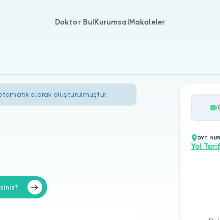
Doktor Bul
Kurumsal
Makaleler
 otomatik olarak oluşturulmuştur.
DYT. NU
Yol Tarif
siniz?