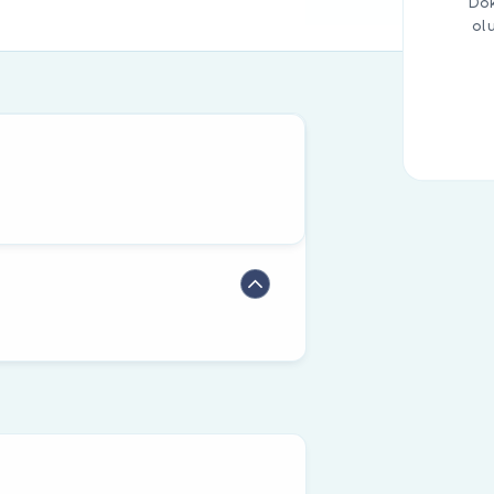
Dok
ol