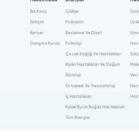
Biz Kimiz
Cildiye
Dokt
İletişim
Psikiyatri
Uzak
Kariyer
Beslenme Ve Diyet
Uzma
Danışma Kurulu
Psikoloji
Hast
Çocuk Sağlığı Ve Hastalıkları
Sıkç
Kadın Hastalıkları Ve Doğum
Maka
Nöroloji
Veri
Ortopedi Ve Travmatoloji
Hast
İç Hastalıkları
Hast
Kulak Burun Boğaz Hastalıkları
Tüm Branşlar