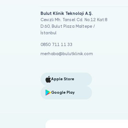
Bulut Klinik Teknoloji A.Ş.
Cevizli Mh. Tansel Cd. No:12 Kat:8
D:60, Bulut Plaza Maltepe /
İstanbul
0850 711 11 33
merhaba@bulutklinik.com
Apple Store
Google Play