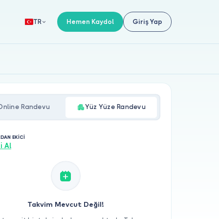
Hemen Kaydol
Giriş Yap
TR
Online Randevu
Yüz Yüze Randevu
RDAN EKİCİ
i Al
Takvim Mevcut Değil!