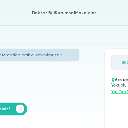
Doktor Bul
Kurumsal
Makaleler
 otomatik olarak oluşturulmuştur.
ÖZEL ME
Yakuplu 
Yol Tarif
siniz?