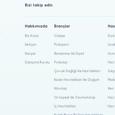
Bizi takip edin
Hakkımızda
Branşlar
Has
Biz Kimiz
Cildiye
Dokt
İletişim
Psikiyatri
Uzak
Kariyer
Beslenme Ve Diyet
Uzma
Danışma Kurulu
Psikoloji
Hast
Çocuk Sağlığı Ve Hastalıkları
Sıkç
Kadın Hastalıkları Ve Doğum
Maka
Nöroloji
Veri
Ortopedi Ve Travmatoloji
Hast
İç Hastalıkları
Hast
Kulak Burun Boğaz Hastalıkları