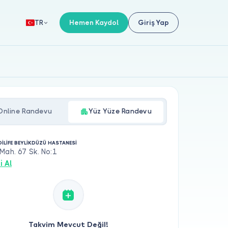
Hemen Kaydol
Giriş Yap
TR
Online Randevu
Yüz Yüze Randevu
DİLİFE BEYLİKDÜZÜ HASTANESİ
Mah. 67 Sk. No:1
i Al
Takvim Mevcut Değil!