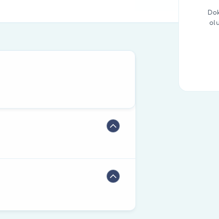
Dok
ol