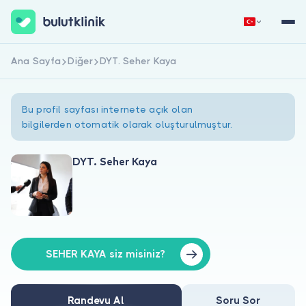
Ana Sayfa
Diğer
DYT. Seher Kaya
Hemen Kaydol
Giriş Yap
Bu profil sayfası internete açık olan
bilgilerden otomatik olarak oluşturulmuştur.
DYT. Seher Kaya
Hakkımızda
Hastalar için
Doktorlar için
SEHER KAYA siz misiniz?
Randevu Al
Soru Sor