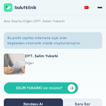
Ana Sayfa
Diğer
DYT. Selim Yukarki
Hemen Kaydol
Giriş Yap
Bu profil sayfası internete açık olan
bilgilerden otomatik olarak oluşturulmuştur.
DYT. Selim Yukarki
Diğer
Hakkımızda
Hastalar için
Doktorlar için
SELİM YUKARKİ siz misiniz?
Randevu Al
Soru Sor