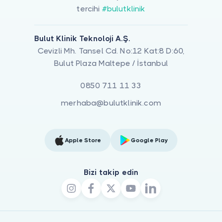
tercihi
#bulutklinik
Bulut Klinik Teknoloji A.Ş.
Cevizli Mh. Tansel Cd. No:12 Kat:8 D:60,
Bulut Plaza Maltepe / İstanbul
0850 711 11 33
merhaba@bulutklinik.com
Apple Store
Google Play
Bizi takip edin