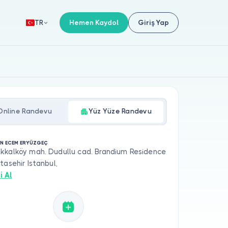
Hemen Kaydol
Giriş Yap
TR
Online Randevu
Yüz Yüze Randevu
LİN ECEM ERYÜZGEÇ
kkalköy mah. Dudullu cad. Brandium Residence
tasehir Istanbul,
i Al