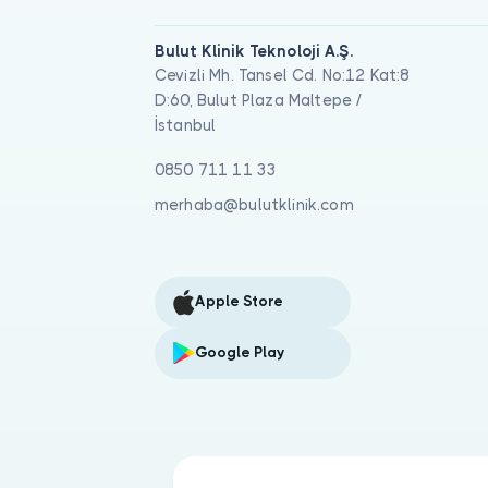
Bulut Klinik Teknoloji A.Ş.
Cevizli Mh. Tansel Cd. No:12 Kat:8
D:60, Bulut Plaza Maltepe /
İstanbul
0850 711 11 33
merhaba@bulutklinik.com
Apple Store
Google Play