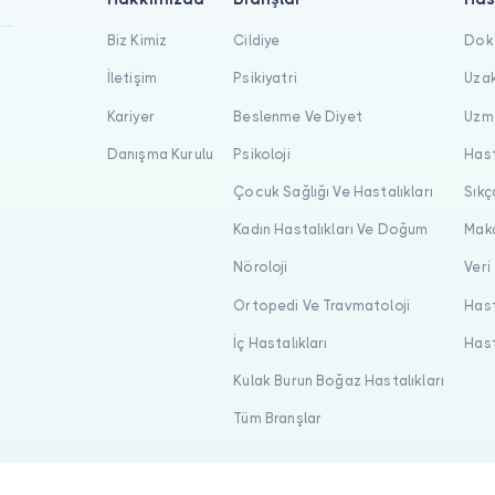
Biz Kimiz
Cildiye
Dokt
İletişim
Psikiyatri
Uzak
Kariyer
Beslenme Ve Diyet
Uzma
Danışma Kurulu
Psikoloji
Hast
Çocuk Sağlığı Ve Hastalıkları
Sıkç
Kadın Hastalıkları Ve Doğum
Maka
Nöroloji
Veri
Ortopedi Ve Travmatoloji
Hast
İç Hastalıkları
Hast
Kulak Burun Boğaz Hastalıkları
Tüm Branşlar