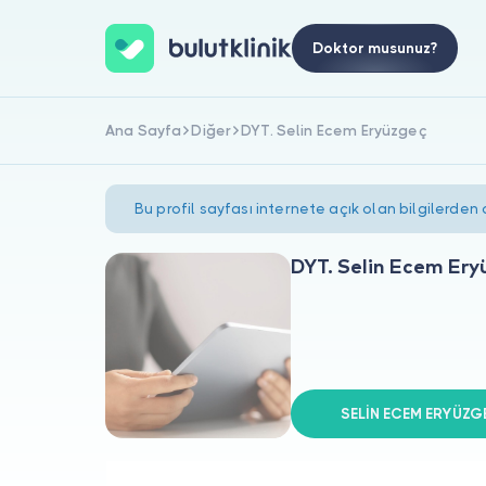
Doktor musunuz?
Ana Sayfa
Diğer
DYT. Selin Ecem Eryüzgeç
Bu profil sayfası internete açık olan bilgilerden
DYT. Selin Ecem Ery
SELİN ECEM ERYÜZGEÇ