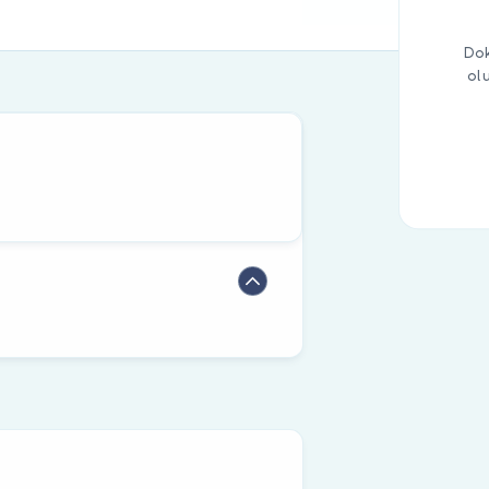
Dok
ol