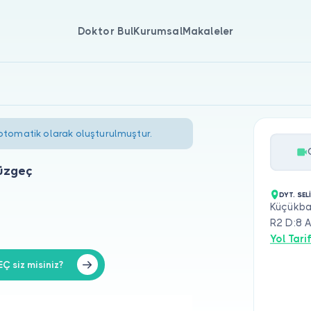
Doktor Bul
Kurumsal
Makaleler
 otomatik olarak oluşturulmuştur.
üzgeç
DYT. SE
Küçükba
R2 D:8 A
Yol Tarif
 siz misiniz?