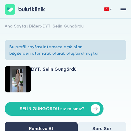
Ana Sayfa
Diğer
DYT. Selin Güngördü
Hemen Kaydol
Giriş Yap
Bu profil sayfası internete açık olan
bilgilerden otomatik olarak oluşturulmuştur.
DYT. Selin Güngördü
Hakkımızda
Hastalar için
Doktorlar için
SELİN GÜNGÖRDÜ siz misiniz?
Randevu Al
Soru Sor