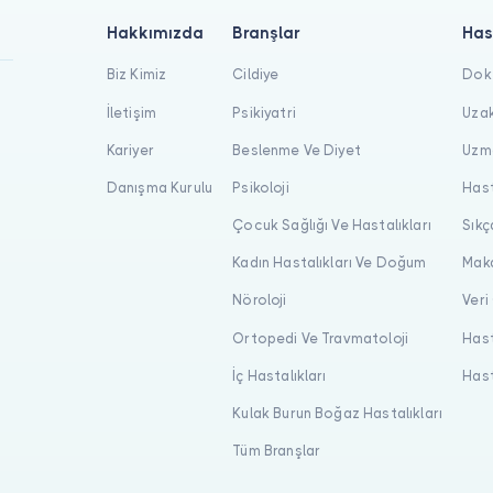
Hakkımızda
Branşlar
Has
Biz Kimiz
Cildiye
Dokt
İletişim
Psikiyatri
Uzak
Kariyer
Beslenme Ve Diyet
Uzma
Danışma Kurulu
Psikoloji
Hast
Çocuk Sağlığı Ve Hastalıkları
Sıkç
Kadın Hastalıkları Ve Doğum
Maka
Nöroloji
Veri
Ortopedi Ve Travmatoloji
Hast
İç Hastalıkları
Hast
Kulak Burun Boğaz Hastalıkları
Tüm Branşlar