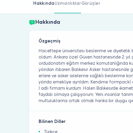
Hakkında
Uzmanlıklar
Görüşler
Hakkında
Özgeçmiş
Hacettepe üniversitesi beslenme ve diyeteti
oldum. Ankara özel Güven hastanesinde 2 yıl ça
ordudonatım eğitim merkez komutanlığında kur
yılından itibaren Balıkesir Asker hastanesinde 
erlere ve asker ailelerine sağlıklı beslenme k
yılında emekliye ayrıldım. Kendime formpack(
) adlı firmamı kurdum. Halen Balıkesirde ikam
faydalı olmaya çalışıyorum. Yeni insanlar tan
mutluluklarına ortak olmak harika bir duygu iş
Bilinen Diller
Türkçe