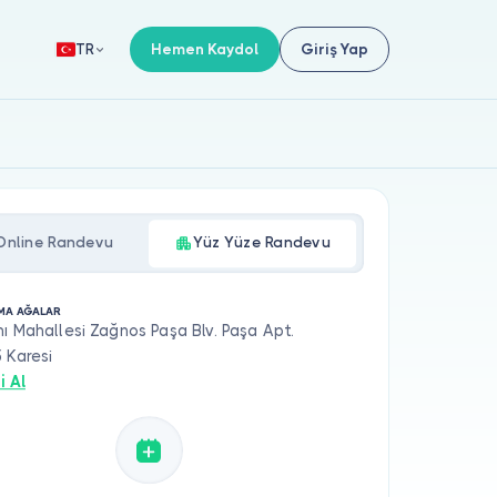
Hemen Kaydol
Giriş Yap
TR
Online Randevu
Yüz Yüze Randevu
LMA AĞALAR
ı Mahallesi Zağnos Paşa Blv. Paşa Apt.
 Karesi
i Al