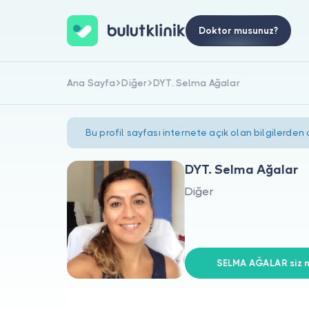
Doktor musunuz?
Ana Sayfa
Diğer
DYT. Selma Ağalar
Bu profil sayfası internete açık olan bilgilerden
DYT. Selma Ağalar
Diğer
SELMA AĞALAR siz m