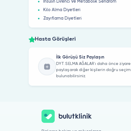
İnsülin Direnci Ve Metabolik Sendrom
Kilo Alma Diyetleri
Zayıflama Diyetleri
Hasta Görüşleri
İlk Görüşü Siz Paylaşın
DYT. SELMA AĞALAR’ı daha önce ziyaret 
paylaşarak diğer kişilerin doğru seçi
bulunabilirsiniz.