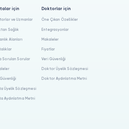
talar için
Doktorlar için
orlar ve Uzmanlar
Öne Çıkan Özellikler
tan Sağlık
Entegrasyonlar
nlık Alanları
Makaleler
alıklar
Fiyatlar
a Sorulan Sorular
Veri Güvenliği
leler
Doktor Üyelik Sözleşmesi
 Güvenliği
Doktor Aydınlatma Metni
a Üyelik Sözleşmesi
a Aydınlatma Metni