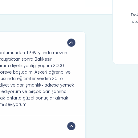
Dok
ol
k bölümünden 1989 yılında mezun
lıştıktan sonra Balıkesir
um diyetisyenliği yaptım.2000
göreve başladım. Askeri öğrenci ve
onusunda eğitimler verdim 2016
 diyet ve danışmanlık- adrese yemek
et ediyorum ve birçok danışanıma
ımak onlarla güzel sonuçlar almak
imi seviyorum.