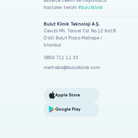
Binlerce hekim ve milyonlarca
hastanın tercihi
#bulutklinik
Bulut Klinik Teknoloji A.Ş.
Cevizli Mh. Tansel Cd. No:12 Kat:8
D:60, Bulut Plaza Maltepe /
İstanbul
0850 711 11 33
merhaba@bulutklinik.com
Apple Store
Google Play