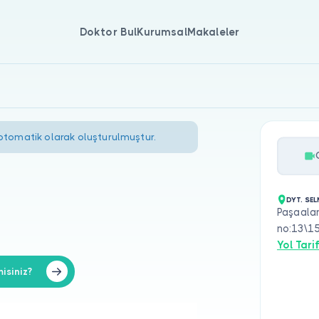
Doktor Bul
Kurumsal
Makaleler
 otomatik olarak oluşturulmuştur.
DYT. SE
Paşaalan
no:13\15
Yol Tarif
isiniz?