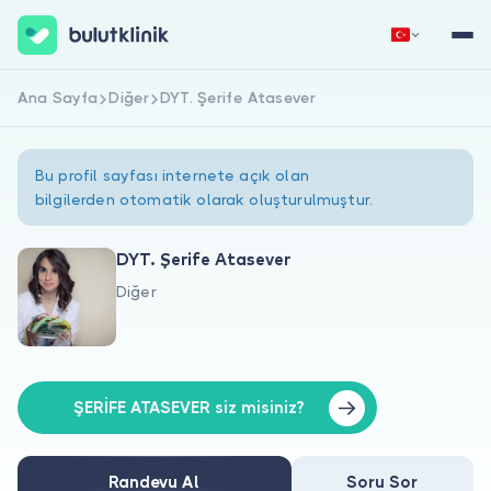
Ana Sayfa
Diğer
DYT. Şerife Atasever
Hemen Kaydol
Giriş Yap
Bu profil sayfası internete açık olan
bilgilerden otomatik olarak oluşturulmuştur.
DYT. Şerife Atasever
Diğer
Hakkımızda
Hastalar için
Doktorlar için
ŞERİFE ATASEVER siz misiniz?
Randevu Al
Soru Sor