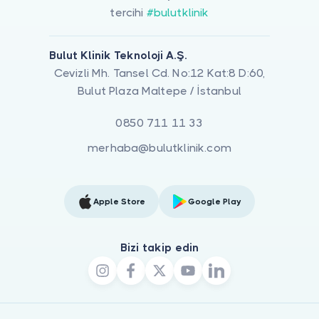
tercihi
#bulutklinik
Bulut Klinik Teknoloji A.Ş.
Cevizli Mh. Tansel Cd. No:12 Kat:8 D:60,
Bulut Plaza Maltepe / İstanbul
0850 711 11 33
merhaba@bulutklinik.com
Apple Store
Google Play
Bizi takip edin