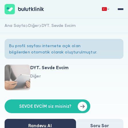
Ana Sayfa
Diğer
DYT. Sevde Evcim
Hemen Kaydol
Giriş Yap
Bu profil sayfası internete açık olan
bilgilerden otomatik olarak oluşturulmuştur.
DYT. Sevde Evcim
Diğer
Hakkımızda
Hastalar için
Doktorlar için
SEVDE EVCİM siz misiniz?
Randevu Al
Soru Sor