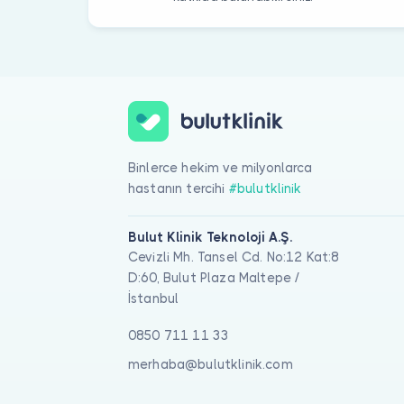
Binlerce hekim ve milyonlarca
hastanın tercihi
#bulutklinik
Bulut Klinik Teknoloji A.Ş.
Cevizli Mh. Tansel Cd. No:12 Kat:8
D:60, Bulut Plaza Maltepe /
İstanbul
0850 711 11 33
merhaba@bulutklinik.com