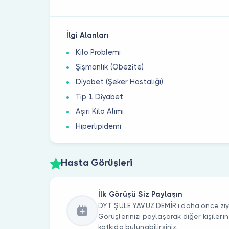
İlgi Alanları
Kilo Problemi
Şişmanlık (Obezite)
Diyabet (Şeker Hastalığı)
Tip 1 Diyabet
Aşırı Kilo Alımı
Hiperlipidemi
Hasta Görüşleri
İlk Görüşü Siz Paylaşın
DYT. ŞULE YAVUZ DEMİR’ı daha önce ziya
Görüşlerinizi paylaşarak diğer kişile
katkıda bulunabilirsiniz.