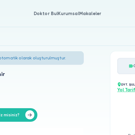
Doktor Bul
Kurumsal
Makaleler
 otomatik olarak oluşturulmuştur.
ir
DYT. ŞU
Yol Tarif
z misiniz?