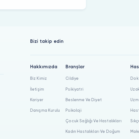
Bizi takip edin
Hakkımızda
Branşlar
Has
Biz Kimiz
Cildiye
Dokt
İletişim
Psikiyatri
Uzak
Kariyer
Beslenme Ve Diyet
Uzma
Danışma Kurulu
Psikoloji
Hast
Çocuk Sağlığı Ve Hastalıkları
Sıkç
Kadın Hastalıkları Ve Doğum
Maka