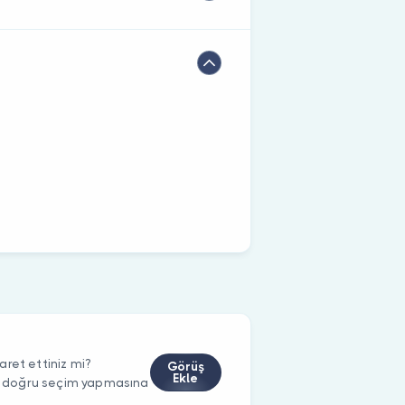
ret ettiniz mi?
Görüş
Ekle
rin doğru seçim yapmasına