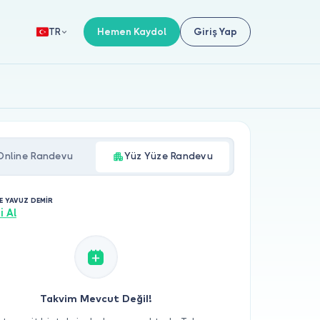
Hemen Kaydol
Giriş Yap
TR
Online Randevu
Yüz Yüze Randevu
LE YAVUZ DEMİR
i Al
Takvim Mevcut Değil!