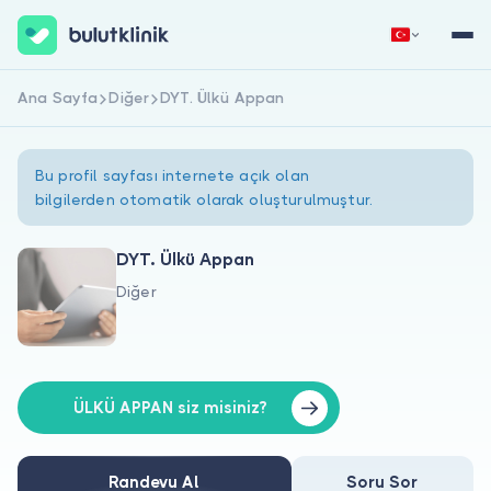
Ana Sayfa
Diğer
DYT. Ülkü Appan
Hemen Kaydol
Giriş Yap
Bu profil sayfası internete açık olan
bilgilerden otomatik olarak oluşturulmuştur.
DYT. Ülkü Appan
Diğer
Hakkımızda
Hastalar için
Doktorlar için
ÜLKÜ APPAN siz misiniz?
Randevu Al
Soru Sor