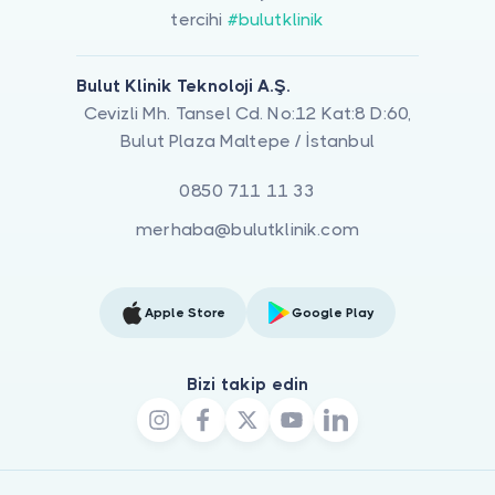
tercihi
#bulutklinik
Bulut Klinik Teknoloji A.Ş.
Cevizli Mh. Tansel Cd. No:12 Kat:8 D:60,
Bulut Plaza Maltepe / İstanbul
0850 711 11 33
merhaba@bulutklinik.com
Apple Store
Google Play
Bizi takip edin