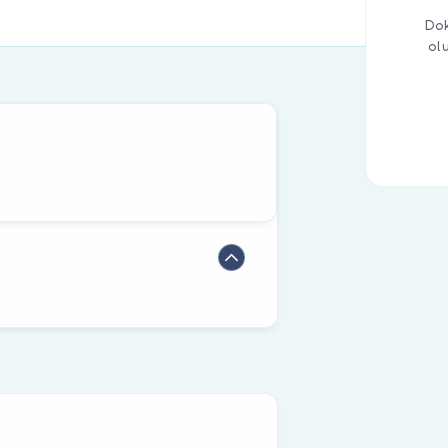
Dok
ol