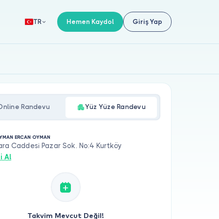
Hemen Kaydol
Giriş Yap
TR
Online Randevu
Yüz Yüze Randevu
YMAN ERCAN OYMAN
ara Caddesi Pazar Sok. No:4 Kurtköy
i Al
Takvim Mevcut Değil!