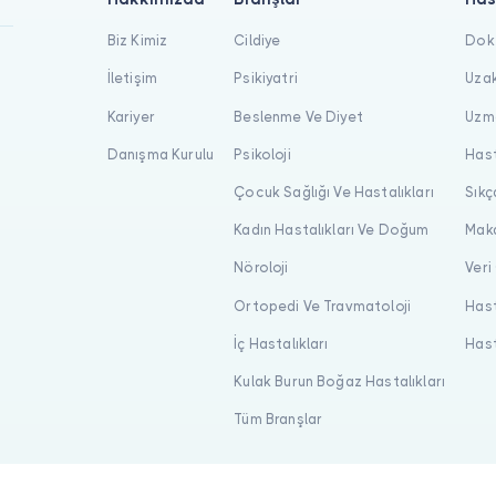
Biz Kimiz
Cildiye
Dokt
İletişim
Psikiyatri
Uzak
Kariyer
Beslenme Ve Diyet
Uzma
Danışma Kurulu
Psikoloji
Hast
Çocuk Sağlığı Ve Hastalıkları
Sıkç
Kadın Hastalıkları Ve Doğum
Maka
Nöroloji
Veri
Ortopedi Ve Travmatoloji
Hast
İç Hastalıkları
Hast
Kulak Burun Boğaz Hastalıkları
Tüm Branşlar