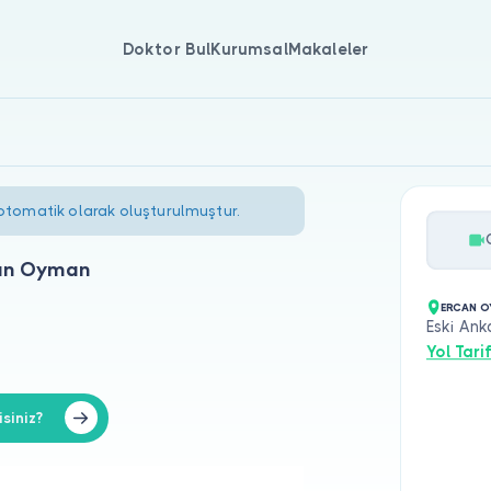
Doktor Bul
Kurumsal
Makaleler
 otomatik olarak oluşturulmuştur.
an Oyman
ERCAN O
Eski Ank
Yol Tarif
siniz?