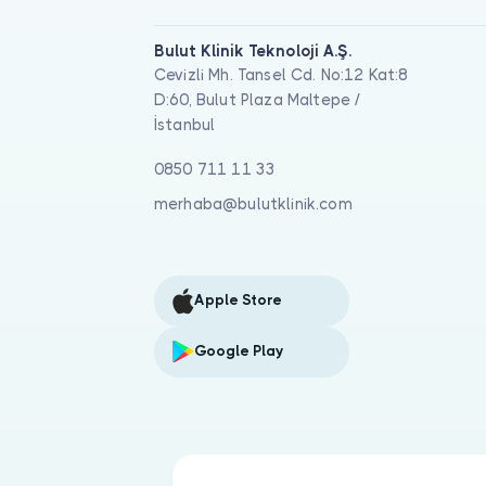
Bulut Klinik Teknoloji A.Ş.
Cevizli Mh. Tansel Cd. No:12 Kat:8
D:60, Bulut Plaza Maltepe /
İstanbul
0850 711 11 33
merhaba@bulutklinik.com
Apple Store
Google Play