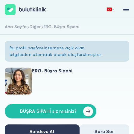
Ana Sayfa
Diğer
ERG. Büşra Sipahi
Hemen Kaydol
Giriş Yap
Bu profil sayfası internete açık olan
bilgilerden otomatik olarak oluşturulmuştur.
ERG. Büşra Sipahi
Hakkımızda
Hastalar için
Doktorlar için
BÜŞRA SİPAHİ siz misiniz?
Randevu Al
Soru Sor