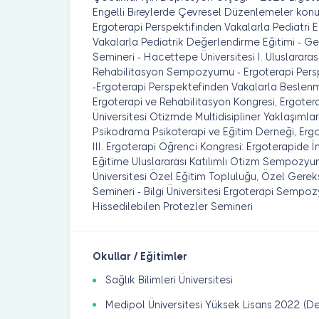
Engelli Bireylerde Çevresel Düzenlemeler kon
Ergoterapi Perspektifinden Vakalarla Pediatri E
Vakalarla Pediatrik Değerlendirme Eğitimi - G
Semineri - Hacettepe Üniversitesi I. Uluslararası
Rehabilitasyon Sempozyumu - Ergoterapi Persp
-Ergoterapi Perspektefinden Vakalarla Beslenme E
Ergoterapi ve Rehabilitasyon Kongresi, Ergotera
Üniversitesi Otizmde Multidisipliner Yaklaşım
Psikodrama Psikoterapi ve Eğitim Derneği, Ergot
III. Ergoterapi Öğrenci Kongresi: Ergoterapide İ
Eğitime Uluslararası Katılımlı Otizm Sempozyumu
Üniversitesi Özel Eğitim Topluluğu, Özel Gerek
Semineri - Bilgi Üniversitesi Ergoterapi Sempozy
Hissedilebilen Protezler Semineri
Okullar / Eğitimler
Sağlık Bilimleri Üniversitesi
Medipol Üniversitesi Yüksek Lisans 2022 (D