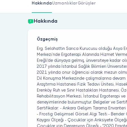
Hakkında
Uzmanlıklar
Görüşler
Hakkında
Özgeçmiş
Erg. Selahattin Sarıca Kurucusu olduğu Asya E
Merkezi’nde Ergoterapi Alanında Hizmet Vermek
Ereğli'de dünyaya gelmiş, üniversiteye kadar ol
2017 yılında İstanbul Sağlık Bilimleri Üniversi
2021 yılında onur öğrencisi olarak mezun olmu
Dil Konuşma Merkezinde çalışmalarına devam 
Araştırma Hastanesi Fizik Tedavi Ünitesi, Hase
Erenköy Ruh ve Sinir Hastalıkları Hastanesi, Ö
Rehabilitasyon Merkezi, İstanbul Ergoterapi v
deneyimlerinde bulunmuştur. Belgeler ve Sertif
Sertifikalar: - Ankara Gelişim Tarama Envanter
- Frostig Gelişimsel Görsel Algı Testi - Bender 
Kaygısı Ölçeği - Çocuklar için Anksiyete Ölçeği
Çocuklar için Depresyon Ölçeği - "2020 Ergot