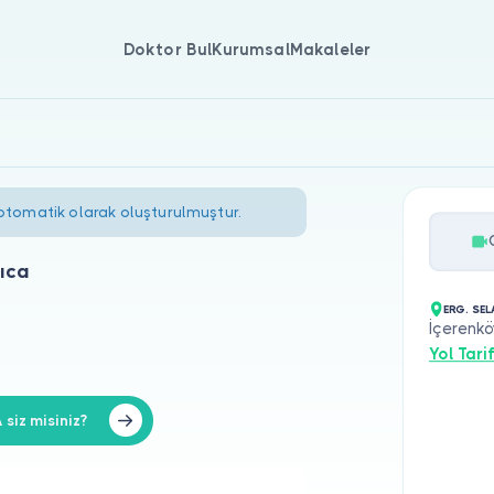
Doktor Bul
Kurumsal
Makaleler
 otomatik olarak oluşturulmuştur.
ıca
ERG. SE
İçerenkö
Yol Tarif
siz misiniz?