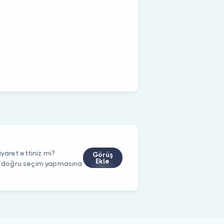
yaret ettiniz mi?
Görüş
Ekle
rin doğru seçim yapmasına