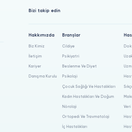
Bizi takip edin
Hakkımızda
Branşlar
Has
Biz Kimiz
Cildiye
Dokt
İletişim
Psikiyatri
Uzak
Kariyer
Beslenme Ve Diyet
Uzma
Danışma Kurulu
Psikoloji
Hast
Çocuk Sağlığı Ve Hastalıkları
Sıkç
Kadın Hastalıkları Ve Doğum
Maka
Nöroloji
Veri
Ortopedi Ve Travmatoloji
Hast
İç Hastalıkları
Hast