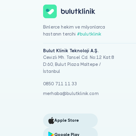
Binlerce hekim ve milyonlarca
hastanın tercihi
#bulutklinik
Bulut Klinik Teknoloji A.Ş.
Cevizli Mh. Tansel Cd. No:12 Kat:8
D:60, Bulut Plaza Maltepe /
İstanbul
0850 711 11 33
merhaba@bulutklinik.com
Apple Store
Google Play