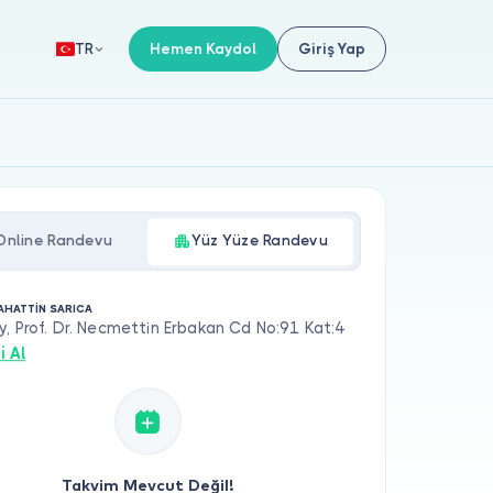
Hemen Kaydol
Giriş Yap
TR
Online Randevu
Yüz Yüze Randevu
LAHATTİN SARICA
y, Prof. Dr. Necmettin Erbakan Cd No:91 Kat:4
i Al
Takvim Mevcut Değil!