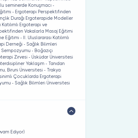
ulu seminerde Konuşmacı -
ğitimi - Ergoterapi Perspektifinden
ençlik Durağı Ergoterapide Modeller
 Katılımlı Ergoterapi ve
ektifinden Vakalarla Masaj Eğitimi
ğitimi - II. Uluslararası Katılımlı
pi Derneği - Sağlık Bilimleri
lar Sempozyumu - Boğaziçi
erapi Zirvesi - Üsküdar Üniversitesi
nterdisipliner Yaklaşım - Tanıdan
, Biruni Üniversitesi - Trakya
sinimli Çocuklarda Ergoterapi
umu - Sağlık Bilimleri Üniversitesi
evam Ediyor)