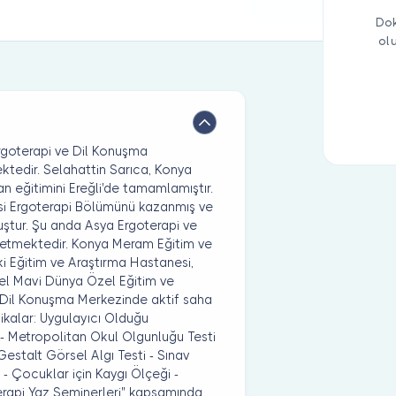
Dok
ol
rgoterapi ve Dil Konuşma
tedir. Selahattin Sarıca, Konya
an eğitimini Ereğli'de tamamlamıştır.
tesi Ergoterapi Bölümünü kazanmış ve
ştur. Şu anda Asya Ergoterapi ve
etmektedir. Konya Meram Eğitim ve
ki Eğitim ve Araştırma Hastanesi,
zel Mavi Dünya Özel Eğitim ve
e Dil Konuşma Merkezinde aktif saha
ikalar: Uygulayıcı Olduğu
i - Metropolitan Okul Olgunluğu Testi
Gestalt Görsel Algı Testi - Sınav
 - Çocuklar için Kaygı Ölçeği -
erapi Yaz Seminerleri" kapsamında