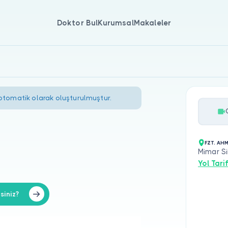
Doktor Bul
Kurumsal
Makaleler
 otomatik olarak oluşturulmuştur.
FZT. AHM
Mimar Si
Yol Tarif
siniz?