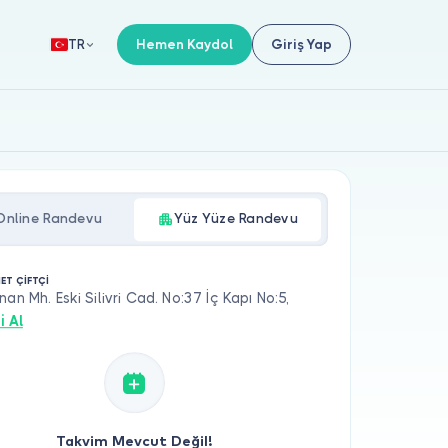
Hemen Kaydol
Giriş Yap
TR
Online Randevu
Yüz Yüze Randevu
ET ÇİFTÇİ
nan Mh. Eski Silivri Cad. No:37 İç Kapı No:5,
i Al
Takvim Mevcut Değil!