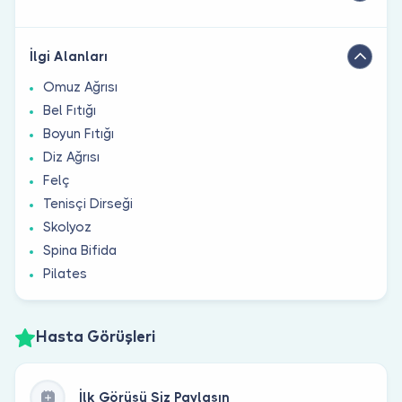
İlgi Alanları
Omuz Ağrısı
Bel Fıtığı
Boyun Fıtığı
Diz Ağrısı
Felç
Tenisçi Dirseği
Skolyoz
Spina Bifida
Pilates
Hasta Görüşleri
İlk Görüşü Siz Paylaşın