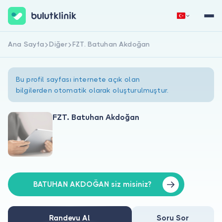
Ana Sayfa
Diğer
FZT. Batuhan Akdoğan
Hemen Kaydol
Giriş Yap
Bu profil sayfası internete açık olan
bilgilerden otomatik olarak oluşturulmuştur.
FZT. Batuhan Akdoğan
Hakkımızda
Hastalar için
Doktorlar için
BATUHAN AKDOĞAN siz misiniz?
Randevu Al
Soru Sor