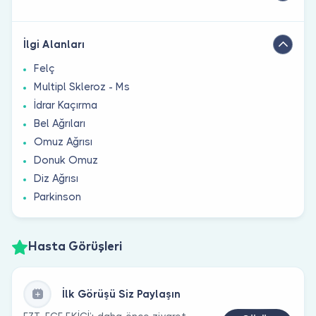
İlgi Alanları
Felç
Multipl Skleroz - Ms
İdrar Kaçırma
Bel Ağrıları
Omuz Ağrısı
Donuk Omuz
Diz Ağrısı
Parkinson
Hasta Görüşleri
İlk Görüşü Siz Paylaşın
FZT. ECE EKİCİ’ı daha önce ziyaret