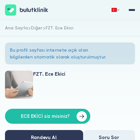
Ana Sayfa
Diğer
FZT. Ece Ekici
Hemen Kaydol
Giriş Yap
Bu profil sayfası internete açık olan
bilgilerden otomatik olarak oluşturulmuştur.
FZT. Ece Ekici
Hakkımızda
Hastalar için
Doktorlar için
ECE EKİCİ siz misiniz?
Randevu Al
Soru Sor