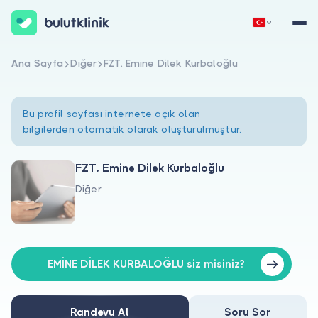
Ana Sayfa
Diğer
FZT. Emine Dilek Kurbaloğlu
Hemen Kaydol
Giriş Yap
Bu profil sayfası internete açık olan
bilgilerden otomatik olarak oluşturulmuştur.
FZT. Emine Dilek Kurbaloğlu
Diğer
Hakkımızda
Hastalar için
Doktorlar için
EMİNE DİLEK KURBALOĞLU siz misiniz?
Randevu Al
Soru Sor