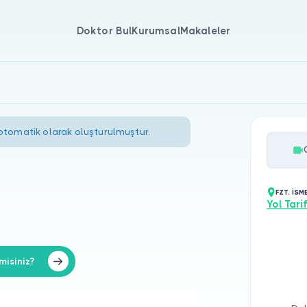
Doktor Bul
Kurumsal
Makaleler
 otomatik olarak oluşturulmuştur.
FZT. İS
Yol Tarif
misiniz?