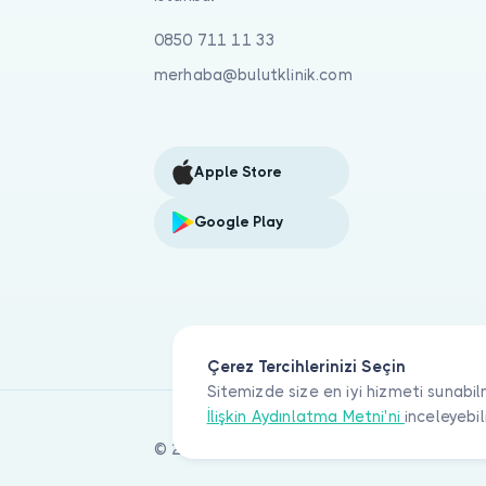
0850 711 11 33
merhaba@bulutklinik.com
Apple Store
Google Play
Çerez Tercihlerinizi Seçin
Sitemizde size en iyi hizmeti sunabil
İlişkin Aydınlatma Metni'ni
inceleyebil
© 2026 Bulut Klinik Teknoloji A.Ş. Tüm haklar