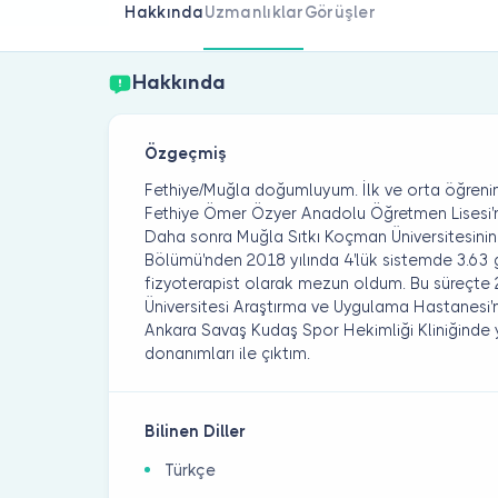
Hakkında
Uzmanlıklar
Görüşler
Hakkında
Özgeçmiş
Fethiye/Muğla doğumluyum. İlk ve orta öğren
Fethiye Ömer Özyer Anadolu Öğretmen Lisesi'
Daha sonra Muğla Sıtkı Koçman Üniversitesinin
Bölümü'nden 2018 yılında 4'lük sistemde 3.63 
fizyoterapist olarak mezun oldum. Bu süreçte 2
Üniversitesi Araştırma ve Uygulama Hastanesi'nd
Ankara Savaş Kudaş Spor Hekimliği Kliniğinde y
donanımları ile çıktım.
Bilinen Diller
Türkçe