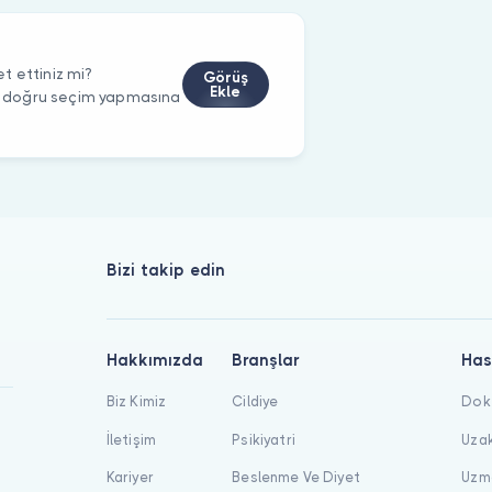
t ettiniz mi?
Görüş
Ekle
rin doğru seçim yapmasına
Bizi takip edin
Hakkımızda
Branşlar
Has
Biz Kimiz
Cildiye
Dokt
İletişim
Psikiyatri
Uzak
Kariyer
Beslenme Ve Diyet
Uzma