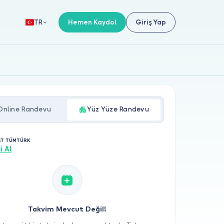
Hemen Kaydol
Giriş Yap
TR
Online Randevu
Yüz Yüze Randevu
MET TÜMTÜRK
i Al
Takvim Mevcut Değil!