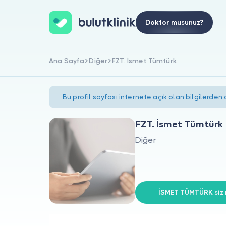
Doktor musunuz?
Ana Sayfa
Diğer
FZT. İsmet Tümtürk
Bu profil sayfası internete açık olan bilgilerden
FZT. İsmet Tümtürk
Diğer
İSMET TÜMTÜRK siz 