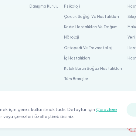
Danışma Kurulu
Psikoloji
Hast
Çocuk Sağlığı Ve Hastalıkları
Sıkç
Kadın Hastalıkları Ve Doğum
Maka
Nöroloji
Veri
Ortopedi Ve Travmatoloji
Hast
İç Hastalıkları
Hast
Kulak Burun Boğaz Hastalıkları
Tüm Branşlar
mek için çerez kullanılmaktadır. Detaylar için
Çerezlere
ir veya çerezleri özelleştirebilirsiniz.
ı saklıdır