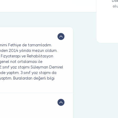
Dok
ol
imimi Fethiye de tamamladım.
nden 2014 yılında mezun oldum.
 Fizyoterapi ve Rehabilitasyon
genel not ortalaması ile
.sınıf yaz stajımı Süleyman Demirel
e yaptım. 3.sınıf yaz stajımı da
aptım. Buralardan değerli bilgi