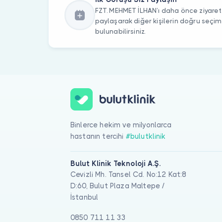
FZT. MEHMET İLHAN’ı daha önce ziyaret 
paylaşarak diğer kişilerin doğru seçi
bulunabilirsiniz.
Binlerce hekim ve milyonlarca
hastanın tercihi
#bulutklinik
Bulut Klinik Teknoloji A.Ş.
Cevizli Mh. Tansel Cd. No:12 Kat:8
D:60, Bulut Plaza Maltepe /
İstanbul
0850 711 11 33