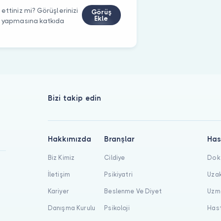
ettiniz mi? Görüşlerinizi
Görüş
Ekle
m yapmasına katkıda
Bizi takip edin
Hakkımızda
Branşlar
Has
Biz Kimiz
Cildiye
Dokt
İletişim
Psikiyatri
Uzak
Kariyer
Beslenme Ve Diyet
Uzma
Danışma Kurulu
Psikoloji
Hast