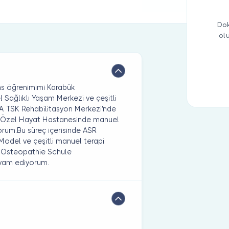
Dok
ol
ns öğrenimimi Karabük
el Sağlıklı Yaşam Merkezi ve çeşitli
ATA TSK Rehabilitasyon Merkezi'nde
a Özel Hayat Hastanesinde manuel
orum.Bu süreç içerisinde ASR
odel ve çeşitli manuel terapi
u Osteopathie Schule
vam ediyorum.