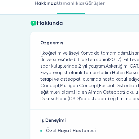
Hakkında
Uzmanlıklar
Görüşler
Hakkında
Özgeçmiş
İlköğretim ve liseyi Konya'da tamamladım.Lisa
Üniversitesi'nde bitirdikten sonra(2017). Fit Lev
spor kulüplerinde 2 yıl çalıştım.Askerliğimi G
Fizyoterapist olarak tamamladım.Halen Burs
terapi ve osteopati alanında hasta kabul ediy
Concept,Mulligan Concept,Fascial Distortion M
eğitimleri aldım.Halen Alman Osteopati okul
Deutschland(OSD)'da osteopati eğitimime de
İş Deneyimi
Özel Hayat Hastanesi