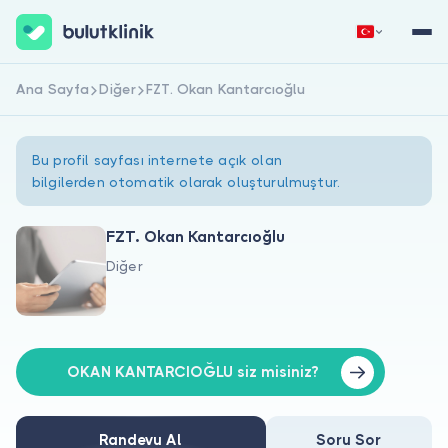
Ana Sayfa
Diğer
FZT. Okan Kantarcıoğlu
Hemen Kaydol
Giriş Yap
Bu profil sayfası internete açık olan
bilgilerden otomatik olarak oluşturulmuştur.
FZT. Okan Kantarcıoğlu
Diğer
Hakkımızda
Hastalar için
Doktorlar için
OKAN KANTARCIOĞLU siz misiniz?
Randevu Al
Soru Sor