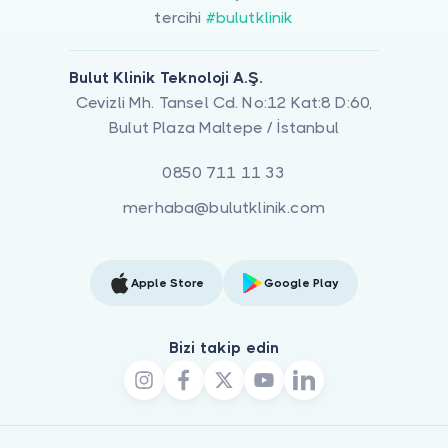
tercihi
#bulutklinik
Bulut Klinik Teknoloji A.Ş.
Cevizli Mh. Tansel Cd. No:12 Kat:8 D:60,
Bulut Plaza Maltepe / İstanbul
0850 711 11 33
merhaba@bulutklinik.com
Apple Store
Google Play
Bizi takip edin