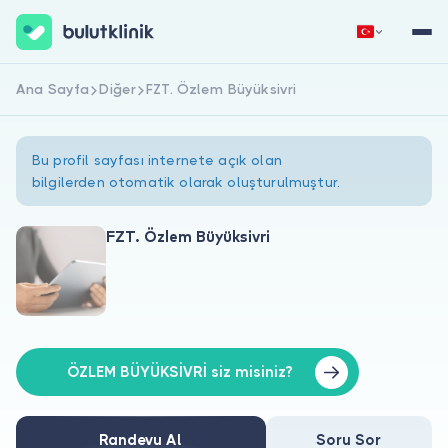
Ana Sayfa
Diğer
FZT. Özlem Büyüksivri
Hemen Kaydol
Giriş Yap
Bu profil sayfası internete açık olan
bilgilerden otomatik olarak oluşturulmuştur.
FZT. Özlem Büyüksivri
Hakkımızda
Hastalar için
Doktorlar için
ÖZLEM BÜYÜKSİVRİ siz misiniz?
Randevu Al
Soru Sor