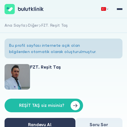
Ana Sayfa
Diğer
FZT. Reşit Taş
Hemen Kaydol
Giriş Yap
Bu profil sayfası internete açık olan
bilgilerden otomatik olarak oluşturulmuştur.
FZT. Reşit Taş
Hakkımızda
Hastalar için
Doktorlar için
REŞİT TAŞ siz misiniz?
Randevu Al
Soru Sor