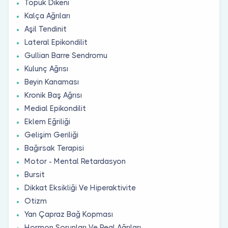
Topuk Dikeni
Kalça Ağrıları
Aşil Tendinit
Lateral Epikondilit
Gullian Barre Sendromu
Kulunç Ağrısı
Beyin Kanaması
Kronik Baş Ağrısı
Medial Epikondilit
Eklem Eğriliği
Gelişim Geriliği
Bağırsak Terapisi
Motor - Mental Retardasyon
Bursit
Dikkat Eksikliği Ve Hiperaktivite
Otizm
Yan Çapraz Bağ Kopması
Hormon Sorunları Ve Regl Ağrıları