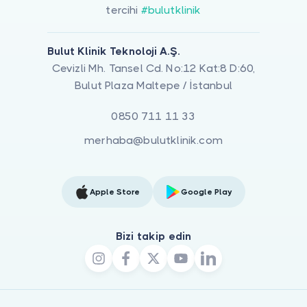
tercihi
#bulutklinik
Bulut Klinik Teknoloji A.Ş.
Cevizli Mh. Tansel Cd. No:12 Kat:8 D:60,
Bulut Plaza Maltepe / İstanbul
0850 711 11 33
merhaba@bulutklinik.com
Apple Store
Google Play
Bizi takip edin