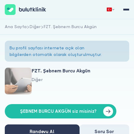
Ana Sayfa
Diğer
FZT. Şebnem Burcu Akgün
Hemen Kaydol
Giriş Yap
Bu profil sayfası internete açık olan
bilgilerden otomatik olarak oluşturulmuştur.
FZT. Şebnem Burcu Akgün
Diğer
Hakkımızda
Hastalar için
Doktorlar için
ŞEBNEM BURCU AKGÜN siz misiniz?
Randevu Al
Soru Sor