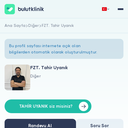
Ana Sayfa
Diğer
FZT. Tahir Uyanık
Hemen Kaydol
Giriş Yap
Bu profil sayfası internete açık olan
bilgilerden otomatik olarak oluşturulmuştur.
FZT. Tahir Uyanık
Diğer
Hakkımızda
Hastalar için
Doktorlar için
TAHİR UYANIK siz misiniz?
Randevu Al
Soru Sor