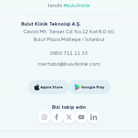
tercihi
#bulutklinik
Bulut Klinik Teknoloji A.Ş.
Cevizli Mh. Tansel Cd. No:12 Kat:8 D:60,
Bulut Plaza Maltepe / İstanbul
0850 711 11 33
merhaba@bulutklinik.com
Apple Store
Google Play
Bizi takip edin