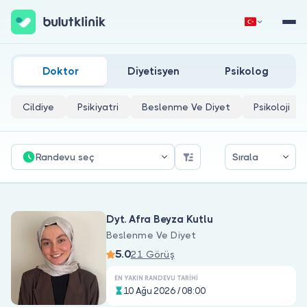
Pcos'da Beslenme Tedavisi Doktorları
Hemen Kaydol
Giriş Yap
Doktor
Diyetisyen
Psikolog
Cildiye
Psikiyatri
Beslenme Ve Diyet
Psikoloji
Randevu seç
Sırala
Hakkımızda
Dyt. Afra Beyza Kutlu
Hastalar için
Beslenme Ve Diyet
5.0
Doktorlar için
21 Görüş
EN YAKIN RANDEVU TARIHI
10 Ağu 2026 / 08:00