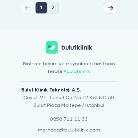
1
2
Pcos'da Beslenme Tedavisi için online görüntülü doktor görüşmesi
Binlerce hekim ve milyonlarca hastanın
tercihi
#bulutklinik
Bulut Klinik Teknoloji A.Ş.
Cevizli Mh. Tansel Cd. No:12 Kat:8 D:60,
Bulut Plaza Maltepe / İstanbul
0850 711 11 33
merhaba@bulutklinik.com