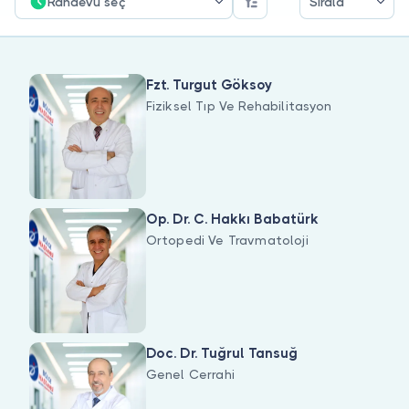
Doktor musunuz?
Randevu seç
Sırala
Fzt. Turgut Göksoy
Fiziksel Tıp Ve Rehabilitasyon
Op. Dr. C. Hakkı Babatürk
Ortopedi Ve Travmatoloji
Doc. Dr. Tuğrul Tansuğ
Genel Cerrahi