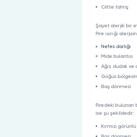
Ciltte tahriş
Şayet alerjik bir 
Pire ısırığı alerjisi
Nefes darlığı
Mide bulantısı
Ağız, dudak ve 
Göğüs bölgesin
Baş dönmesi
Piredeki bulunan 
ise şu şekildedir:
Kırmızı görüntü
Baş dönmesi