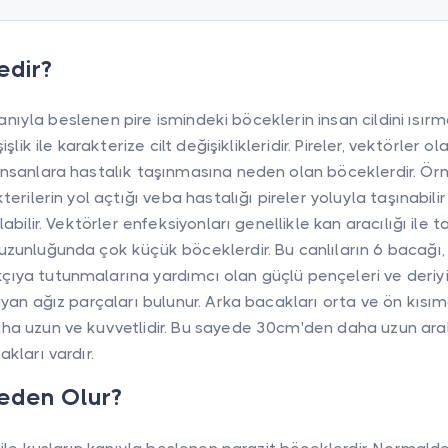
Nedir?
n kanıyla beslenen pire ismindeki böceklerin insan cildini ısı
işlik ile karakterize cilt değişiklikleridir. Pireler, vektörler o
nsanlara hastalık taşınmasına neden olan böceklerdir. Örne
terilerin yol açtığı veba hastalığı pireler yoluyla taşınabilir
abilir. Vektörler enfeksiyonları genellikle kan aracılığı ile taş
zunluğunda çok küçük böceklerdir. Bu canlıların 6 bacağı, 
ıya tutunmalarına yardımcı olan güçlü pençeleri ve deriyi
ayan ağız parçaları bulunur. Arka bacakları orta ve ön kısı
ha uzun ve kuvvetlidir. Bu sayede 30cm'den daha uzun ara
kları vardır.
 Neden Olur?