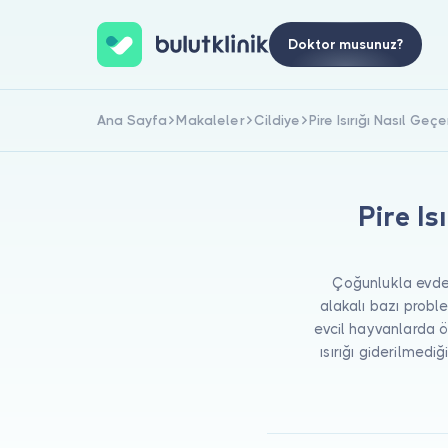
Doktor musunuz?
Ana Sayfa
Makaleler
Cildiye
Pire Isırığı Nasıl Geçe
Pire Is
Çoğunlukla evde
alakalı bazı proble
evcil hayvanlarda ön
ısırığı giderilmedi