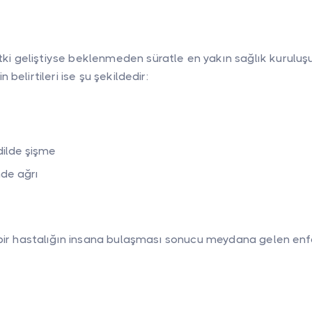
etki geliştiyse beklenmeden süratle en yakın sağlık kuruluşu
nin belirtileri ise şu şekildedir:
dilde şişme
de ağrı
bir hastalığın insana bulaşması sonucu meydana gelen enfek