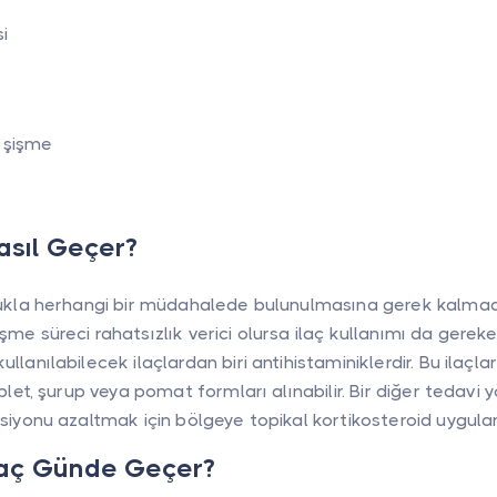
i
e şişme
Nasıl Geçer?
nlukla herhangi bir müdahalede bulunulmasına gerek kalma
şme süreci rahatsızlık verici olursa ilaç kullanımı da gerekebi
llanılabilecek ilaçlardan biri antihistaminiklerdir. Bu ilaçlar
Tablet, şurup veya pomat formları alınabilir. Bir diğer tedavi
aksiyonu azaltmak için bölgeye topikal kortikosteroid uygula
ı Kaç Günde Geçer?