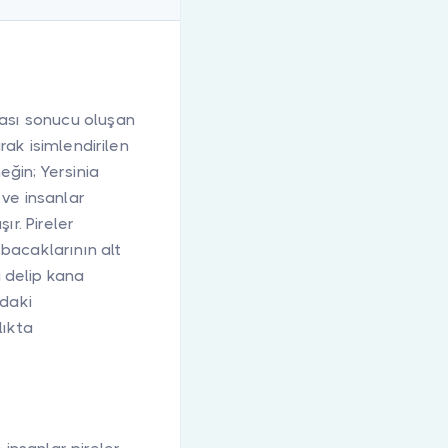
rması sonucu oluşan
larak isimlendirilen
ğin; Yersinia
 ve insanlar
ır. Pireler
bacaklarının alt
 delip kana
mdaki
lıkta