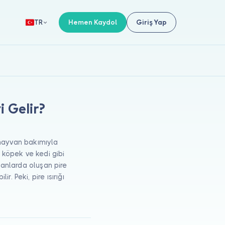
Hemen Kaydol
Giriş Yap
TR
i Gelir?
hayvan bakımıyla
a köpek ve kedi gibi
nsanlarda oluşan pire
. Peki, pire ısırığı