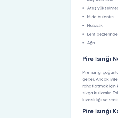
Ateş yükselmes
Mide bulantısı
Halsizlik
Lenf bezlerind
Ağrı
Pire Isırığı 
Pire ısırığı çoğu
geçer. Ancak iyile
rahatlatmak için ku
sıkça kullanılır. 
kızarıklığı ve re
Pire Isırığ