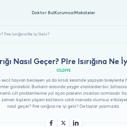
Doktor Bul
Kurumsal
Makaleler
r? Pire Isırığına Ne İyi Gelir?
ırığı Nasıl Geçer? Pire Isırığına Ne İy
CILDIYE
 evcil hayvan besleyen ya da kırsal kesimde yaşayan bireylerde 
mler görülebilir. Bunların arasında yaygın olanlardan biri, bilhass
emli cilt problemlerine yol açan pirelerin insanları ısırmasıdır. İ
ği zaman kişilerin yaşam kalitesini ciddi manada olumsuz etkileyebilir
nasıl geçer? Pire ısırığına ne iyi gelir? Detaylar yazımızda.