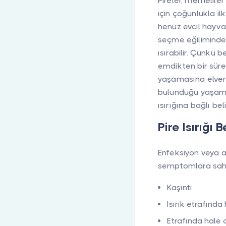
Pireler, memeliler
için çoğunlukla ilk
henüz evcil hayva
seçme eğiliminded
ısırabilir. Çünkü b
emdikten bir süre
yaşamasına elveriş
bulunduğu yaşam 
ısırığına bağlı beli
Pire Isırığı B
Enfeksiyon veya al
semptomlara sahipt
Kaşıntı
Isırık etrafında 
Etrafında hale ol