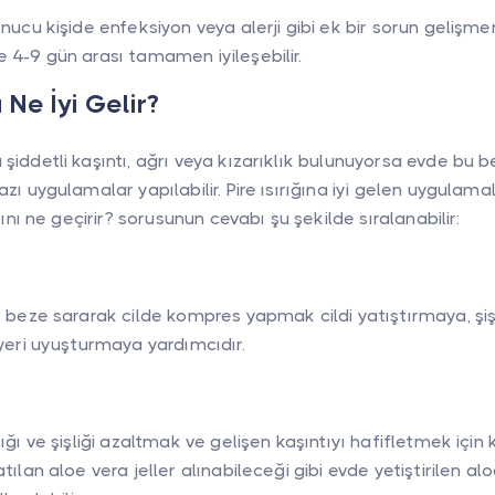
onucu kişide enfeksiyon veya alerji gibi ek bir sorun geliş
e 4-9 gün arası tamamen iyileşebilir.
a Ne İyi Gelir?
şiddetli kaşıntı, ağrı veya kızarıklık bulunuyorsa evde bu bel
azı uygulamalar yapılabilir. Pire ısırığına iyi gelen uygulama
ısını ne geçirir? sorusunun cevabı şu şekilde sıralanabilir:
ir beze sararak cilde kompres yapmak cildi yatıştırmaya, şi
 yeri uyuşturmaya yardımcıdır.
ığı ve şişliği azaltmak ve gelişen kaşıntıyı hafifletmek için ku
atılan aloe vera jeller alınabileceği gibi evde yetiştirilen al