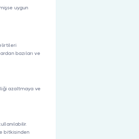
memişse uygun
irtileri
lardan bazıları ve
şliği azaltmaya ve
llanılabilir.
oe bitkisinden