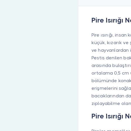
Pire Isırığı 
Pire ısırığı, insa
küçük, kızarık ve ş
ve hayvanlardan i
Pestis denilen bak
arasında bulaştırıl
ortalama 0,5 cm u
bölümünde konakç
erişmelerini sağl
bacaklarından da
zıplayabilme olana
Pire Isırığı