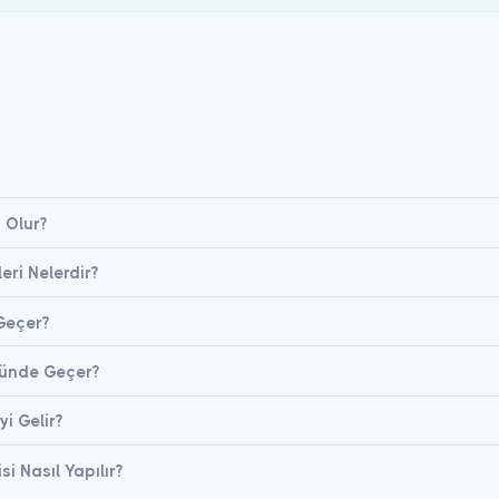
n Olur?
ileri Nelerdir?
 Geçer?
 Günde Geçer?
yi Gelir?
isi Nasıl Yapılır?