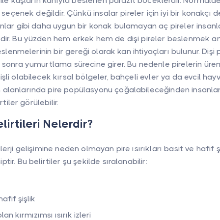
 ile kuşların kanıyla beslenen parazit böceklerdir. Normalde
 seçenek değildir. Çünkü insalar pireler için iyi bir konakçı d
nlar gibi daha uygun bir konak bulamayan aç pireler insanl
ir. Bu yüzden hem erkek hem de dişi pireler beslenmek ama
eslenmelerinin bir gereği olarak kan ihtiyaçları bulunur. Dişi 
 sonra yumurtlama sürecine girer. Bu nedenle pirelerin ür
li olabilecek kırsal bölgeler, bahçeli evler ya da evcil hay
alanlarında pire popülasyonu çoğalabileceğinden insanlar
rtiler görülebilir.
elirtileri Nelerdir?
erji gelişimine neden olmayan pire ısırıkları basit ve hafif ş
ir. Bu belirtiler şu şekilde sıralanabilir:
hafif şişlik
an kırmızımsı ısırık izleri