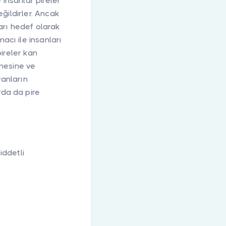
 insanlar pireler
eğildirler. Ancak
arı hedef olarak
cı ile insanları
pireler kan
emesine ve
vanların
da da pire
iddetli