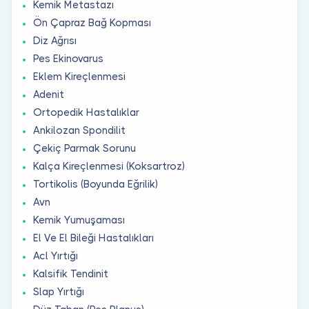
Kemik Metastazı
Ön Çapraz Bağ Kopması
Diz Ağrısı
Pes Ekinovarus
Eklem Kireçlenmesi
Adenit
Ortopedik Hastalıklar
Ankilozan Spondilit
Çekiç Parmak Sorunu
Kalça Kireçlenmesi (Koksartroz)
Tortikolis (Boyunda Eğrilik)
Avn
Kemik Yumuşaması
El Ve El Bileği Hastalıkları
Acl Yırtığı
Kalsifik Tendinit
Slap Yırtığı