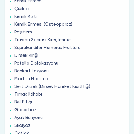
Kemik Erimesi
Çıkıklar
Kemik Kisti
Kemik Erimesi (Osteoporoz)
Raşitizm
Travma Sonrası Kireçlenme
Suprakondiler Humerus Fraktürü
Dirsek Kırığı
Patella Dislokasyonu
Bankart Lezyonu
Morton Nöroma
Sert Dirsek (Dirsek Hareket Kısıtlılığı)
Tırnak İltihabı
Bel Fıtığı
Gonartroz
Ayak Bunyonu
Skolyoz
Çatlak