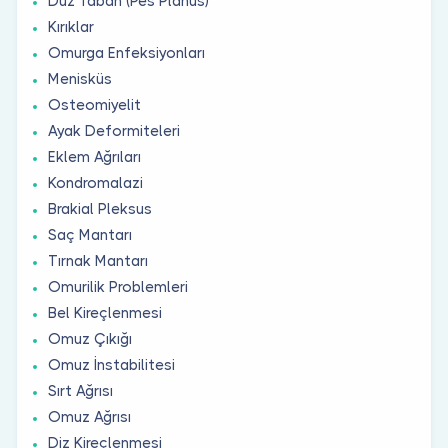
Düz Taban (Pes Planus)
Kırıklar
Omurga Enfeksiyonları
Menisküs
Osteomiyelit
Ayak Deformiteleri
Eklem Ağrıları
Kondromalazi
Brakial Pleksus
Saç Mantarı
Tırnak Mantarı
Omurilik Problemleri
Bel Kireçlenmesi
Omuz Çıkığı
Omuz İnstabilitesi
Sırt Ağrısı
Omuz Ağrısı
Diz Kireçlenmesi