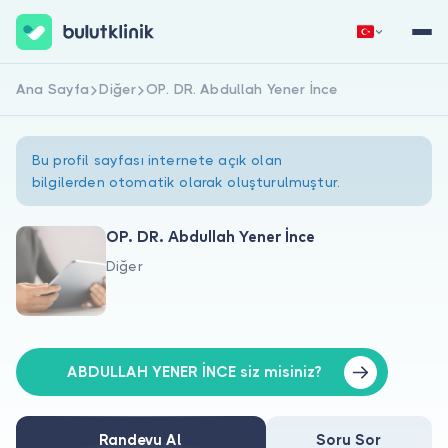
Ana Sayfa
Diğer
OP. DR. Abdullah Yener İnce
Hemen Kaydol
Giriş Yap
Bu profil sayfası internete açık olan
bilgilerden otomatik olarak oluşturulmuştur.
OP. DR. Abdullah Yener İnce
Diğer
Hakkımızda
Hastalar için
Doktorlar için
ABDULLAH YENER İNCE siz misiniz?
Randevu Al
Soru Sor