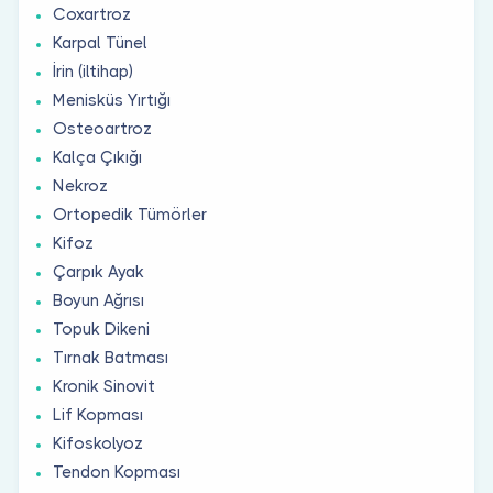
Coxartroz
Karpal Tünel
İrin (iltihap)
Menisküs Yırtığı
Osteoartroz
Kalça Çıkığı
Nekroz
Ortopedik Tümörler
Kifoz
Çarpık Ayak
Boyun Ağrısı
Topuk Dikeni
Tırnak Batması
Kronik Sinovit
Lif Kopması
Kifoskolyoz
Tendon Kopması