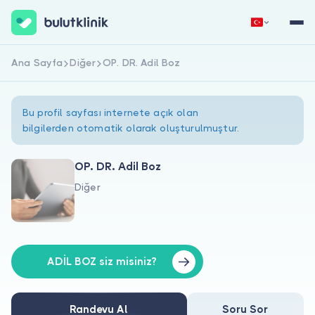
Ana Sayfa
Diğer
OP. DR. Adil Boz
Hemen Kaydol
Giriş Yap
Bu profil sayfası internete açık olan
bilgilerden otomatik olarak oluşturulmuştur.
OP. DR. Adil Boz
Diğer
Hakkımızda
Hastalar için
Doktorlar için
ADİL BOZ siz misiniz?
Randevu Al
Soru Sor