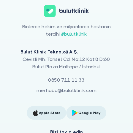
Binlerce hekim ve milyonlarca hastanın
tercihi
#bulutklinik
Bulut Klinik Teknoloji A.Ş.
Cevizli Mh. Tansel Cd. No:12 Kat:8 D:60,
Bulut Plaza Maltepe / İstanbul
0850 711 11 33
merhaba@bulutklinik.com
Apple Store
Google Play
Bizi takip edin