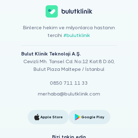
Binlerce hekim ve milyonlarca hastanın
tercihi
#bulutklinik
Bulut Klinik Teknoloji A.Ş.
Cevizli Mh. Tansel Cd. No:12 Kat:8 D:60,
Bulut Plaza Maltepe / İstanbul
0850 711 11 33
merhaba@bulutklinik.com
Apple Store
Google Play
Bizi takip edin