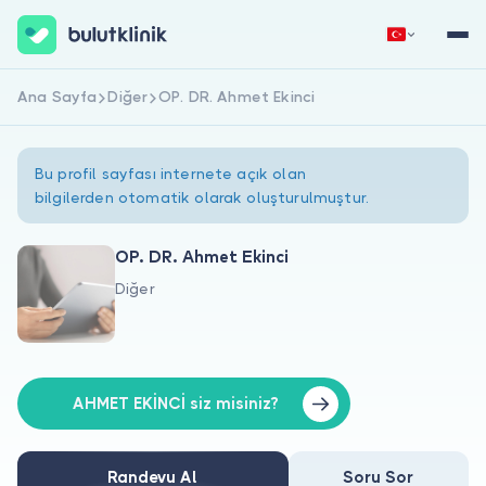
Ana Sayfa
Diğer
OP. DR. Ahmet Ekinci
Hemen Kaydol
Giriş Yap
Bu profil sayfası internete açık olan
bilgilerden otomatik olarak oluşturulmuştur.
OP. DR. Ahmet Ekinci
Diğer
Hakkımızda
Hastalar için
Doktorlar için
AHMET EKİNCİ siz misiniz?
Randevu Al
Soru Sor